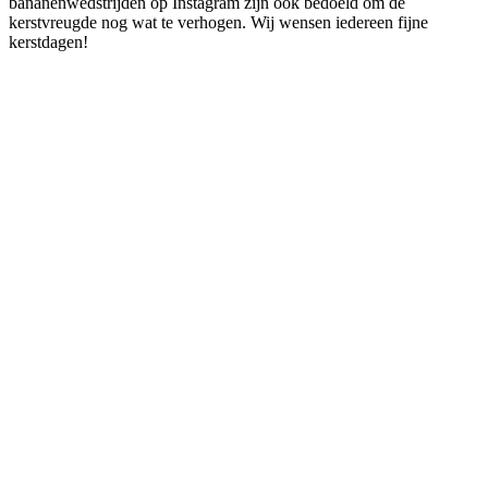
bananenwedstrijden op Instagram zijn ook bedoeld om de
kerstvreugde nog wat te verhogen. Wij wensen iedereen fijne
kerstdagen!