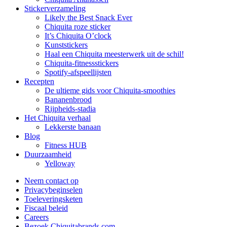
Stickerverzameling
Likely the Best Snack Ever
Chiquita roze sticker
It’s Chiquita O’clock
Kunststickers
Haal een Chiquita meesterwerk uit de schil!
Chiquita-fitnessstickers
Spotify-afspeellijsten
Recepten
De ultieme gids voor Chiquita-smoothies
Bananenbrood
Rijpheids-stadia
Het Chiquita verhaal
Lekkerste banaan
Blog
Fitness HUB
Duurzaamheid
Yelloway
Neem contact op
Privacybeginselen
Toeleveringsketen
Fiscaal beleid
Careers
Bezoek Chiquitabrands.com