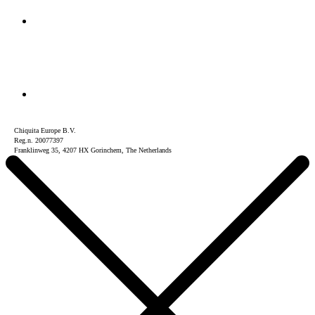
Chiquita Europe B.V.
Reg.n. 20077397
Franklinweg 35, 4207 HX Gorinchem, The Netherlands