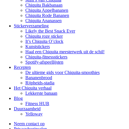
Chiquita Bakbanaan
Chiquita Appelbananen
Chiquita Rode Bananen
Chiquita Ananassen
Stickerverzameling
Likely the Best Snack Ever
Chiquita roze sticker
It’s Chiquita O’clock
Kunststickers
Haal een Chiquita meesterwerk uit de schil!
Chiquita-fitnessstickers
Spotify-afspeellijsten
Recepten
De ultieme gids voor Chiquita-smoothies
Bananenbrood
Rijpheids-stadia
Het Chiquita verhaal
Lekkerste banaan
Blog
Fitness HUB
Duurzaamheid
Yelloway
Neem contact op
Privacybeginselen