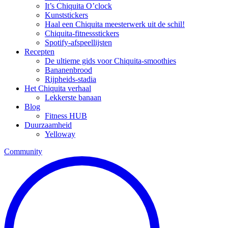
It’s Chiquita O’clock
Kunststickers
Haal een Chiquita meesterwerk uit de schil!
Chiquita-fitnessstickers
Spotify-afspeellijsten
Recepten
De ultieme gids voor Chiquita-smoothies
Bananenbrood
Rijpheids-stadia
Het Chiquita verhaal
Lekkerste banaan
Blog
Fitness HUB
Duurzaamheid
Yelloway
Community