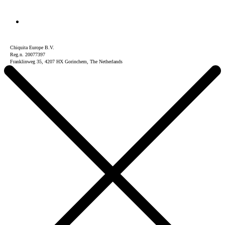
Chiquita Europe B.V.
Reg.n. 20077397
Franklinweg 35, 4207 HX Gorinchem, The Netherlands