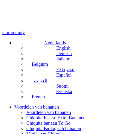
Community
Nederlands
English
Deutsch
Italiano
Belgium
Ελληνικα
Español
العربية
Suomi
Svenska
French
Voordelen van bananen
Voordelen van bananen
Chiquita Klasse Extra Bananen
Chiquita banaan To Go
Chiquita Biologisch bananen
Mini’s van Chiquita