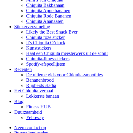
Chiquita Bakbanaan
Chiquita Appelbananen
Chiquita Rode Bananen
Chiquita Ananassen
Stickerverzameling
Likely the Best Snack Ever
Chiquita roze sticker
It’s Chiquita O’clock
Kunststickers
Haal een Chiquita meesterwerk uit de schil!
Chiquita-fitnessstickers
Spotify-afspeellijsten
Recepten
De ultieme gids voor Chiquita-smoothies
Bananenbrood
Rijpheids-stadia
Het Chiquita verhaal
Lekkerste banaan
Blog
Fitness HUB
Duurzaamheid
Yelloway
Neem contact op
Privacybeginselen