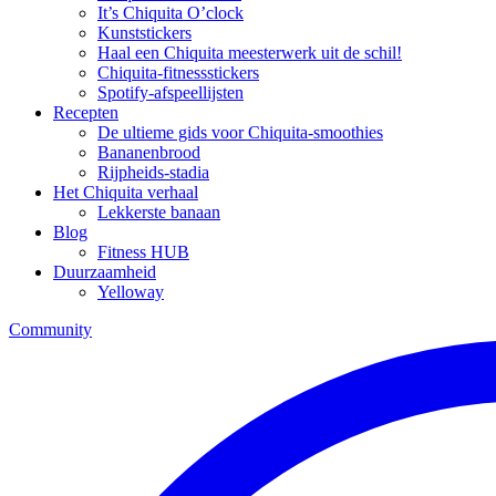
It’s Chiquita O’clock
Kunststickers
Haal een Chiquita meesterwerk uit de schil!
Chiquita-fitnessstickers
Spotify-afspeellijsten
Recepten
De ultieme gids voor Chiquita-smoothies
Bananenbrood
Rijpheids-stadia
Het Chiquita verhaal
Lekkerste banaan
Blog
Fitness HUB
Duurzaamheid
Yelloway
Community