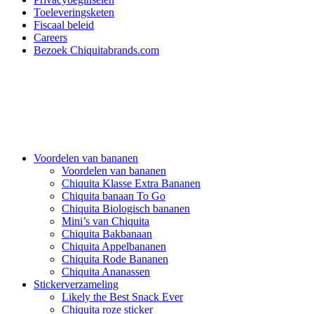
Toeleveringsketen
Fiscaal beleid
Careers
Bezoek Chiquitabrands.com
Voordelen van bananen
Voordelen van bananen
Chiquita Klasse Extra Bananen
Chiquita banaan To Go
Chiquita Biologisch bananen
Mini’s van Chiquita
Chiquita Bakbanaan
Chiquita Appelbananen
Chiquita Rode Bananen
Chiquita Ananassen
Stickerverzameling
Likely the Best Snack Ever
Chiquita roze sticker