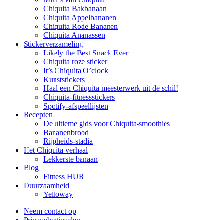
Chiquita Bakbanaan
Chiquita Appelbananen
Chiquita Rode Bananen
Chiquita Ananassen
Stickerverzameling
Likely the Best Snack Ever
Chiquita roze sticker
It’s Chiquita O’clock
Kunststickers
Haal een Chiquita meesterwerk uit de schil!
Chiquita-fitnessstickers
Spotify-afspeellijsten
Recepten
De ultieme gids voor Chiquita-smoothies
Bananenbrood
Rijpheids-stadia
Het Chiquita verhaal
Lekkerste banaan
Blog
Fitness HUB
Duurzaamheid
Yelloway
Neem contact op
Privacybeginselen