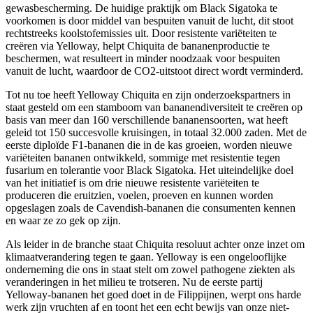
gewasbescherming. De huidige praktijk om Black Sigatoka te
voorkomen is door middel van bespuiten vanuit de lucht, dit stoot
rechtstreeks koolstofemissies uit. Door resistente variëteiten te
creëren via Yelloway, helpt Chiquita de bananenproductie te
beschermen, wat resulteert in minder noodzaak voor bespuiten
vanuit de lucht, waardoor de CO2-uitstoot direct wordt verminderd.
Tot nu toe heeft Yelloway Chiquita en zijn onderzoekspartners in
staat gesteld om een stamboom van bananendiversiteit te creëren op
basis van meer dan 160 verschillende bananensoorten, wat heeft
geleid tot 150 succesvolle kruisingen, in totaal 32.000 zaden. Met de
eerste diploïde F1-bananen die in de kas groeien, worden nieuwe
variëteiten bananen ontwikkeld, sommige met resistentie tegen
fusarium en tolerantie voor Black Sigatoka. Het uiteindelijke doel
van het initiatief is om drie nieuwe resistente variëteiten te
produceren die eruitzien, voelen, proeven en kunnen worden
opgeslagen zoals de Cavendish-bananen die consumenten kennen
en waar ze zo gek op zijn.
Als leider in de branche staat Chiquita resoluut achter onze inzet om
klimaatverandering tegen te gaan. Yelloway is een ongelooflijke
onderneming die ons in staat stelt om zowel pathogene ziekten als
veranderingen in het milieu te trotseren. Nu de eerste partij
Yelloway-bananen het goed doet in de Filippijnen, werpt ons harde
werk zijn vruchten af en toont het een echt bewijs van onze niet-