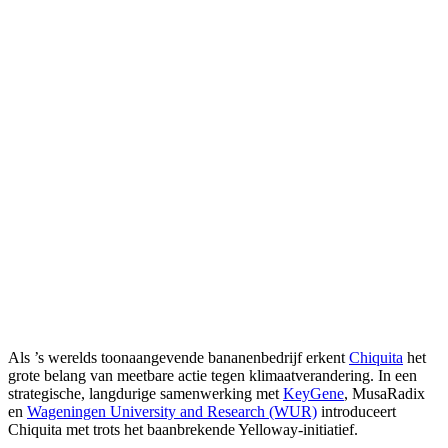
Deel
Als ’s werelds toonaangevende bananenbedrijf erkent
Chiquita
het
grote belang van meetbare actie tegen klimaatverandering. In een
strategische, langdurige samenwerking met
KeyGene
, MusaRadix
en
Wageningen University and Research (WUR)
introduceert
Chiquita met trots het baanbrekende Yelloway-initiatief.