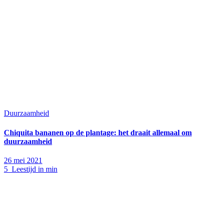
Duurzaamheid
Chiquita bananen op de plantage: het draait allemaal om
duurzaamheid
26 mei 2021
5 Leestijd in min