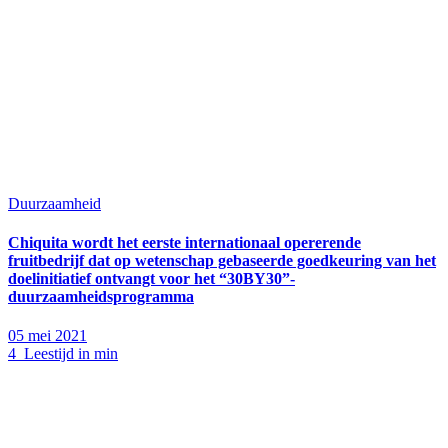
Duurzaamheid
Chiquita wordt het eerste internationaal opererende
fruitbedrijf dat op wetenschap gebaseerde goedkeuring van het
doelinitiatief ontvangt voor het “30BY30”-
duurzaamheidsprogramma
05 mei 2021
4 Leestijd in min