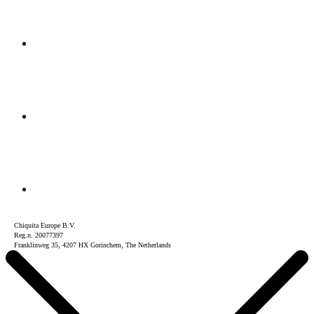
Chiquita Europe B.V.
Reg.n. 20077397
Franklinweg 35, 4207 HX Gorinchem, The Netherlands