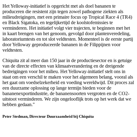
Het Yelloway-initiatief is opgericht met als doel bananen te
produceren die resistent zijn tegen zowel pathogene ziekten als
milieudreigingen, met een primaire focus op Tropical Race 4 (TR4)
en Black Sigatoka, en tegelijkertijd de koolstofemissies te
verminderen. Het initiatief volgt vier trajecten, te beginnen met het
in kaart brengen van het genoom, gevolgd door plantenveredeling,
laboratoriumtests en tot slot veldtesten. Momenteel is de eerste partij
door Yelloway geproduceerde bananen in de Filippijnen voor
veldtesten.
Chiquita zit al meer dan 150 jaar in de productiesector en is getuige
van de directe effecten van klimaatverandering en de dreigende
bedreigingen voor het milieu. Het Yelloway-initiatief stelt ons in
staat om een verschil te maken voor het algemeen belang, vooral als
het gaat om voedselzekerheid en voeding wereldwijd. Dit proces zal
een duurzame oplossing op lange termijn bieden voor de
bananenexportindustrie, de bananensoorten vergroten en de CO2-
uitstoot verminderen. We zijn ongelooflijk trots op het werk dat we
hebben gedaan."
Peter Stedman, Directeur Duurzaamheid bij Chiquita