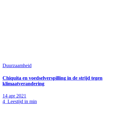
Duurzaamheid
Chiquita en voedselverspilling in de strijd tegen
klimaatverandering
14 apr 2021
4 Leestijd in min