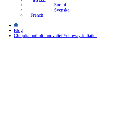
Suomi
Svenska
French
Blog
Chiquita onthult innovatief Yelloway-initiatief
Duurzaamheid
Chiquita
onthult
innovatief
Yelloway
-
initiatief
Duurzaamheid
oktober 5th
2023 ・ 8
Leestijd in min