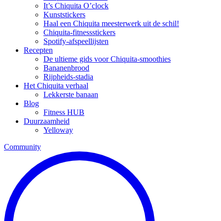
It’s Chiquita O’clock
Kunststickers
Haal een Chiquita meesterwerk uit de schil!
Chiquita-fitnessstickers
Spotify-afspeellijsten
Recepten
De ultieme gids voor Chiquita-smoothies
Bananenbrood
Rijpheids-stadia
Het Chiquita verhaal
Lekkerste banaan
Blog
Fitness HUB
Duurzaamheid
Yelloway
Community