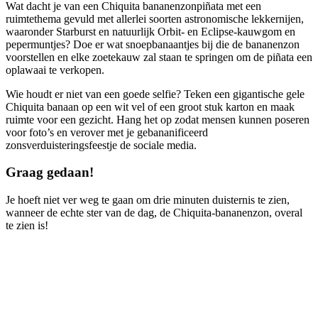
Wat dacht je van een Chiquita bananenzonpiñata met een
ruimtethema gevuld met allerlei soorten astronomische lekkernijen,
waaronder Starburst en natuurlijk Orbit- en Eclipse-kauwgom en
pepermuntjes? Doe er wat snoepbanaantjes bij die de bananenzon
voorstellen en elke zoetekauw zal staan te springen om de piñata een
oplawaai te verkopen.
Wie houdt er niet van een goede selfie? Teken een gigantische gele
Chiquita banaan op een wit vel of een groot stuk karton en maak
ruimte voor een gezicht. Hang het op zodat mensen kunnen poseren
voor foto’s en verover met je gebananificeerd
zonsverduisteringsfeestje de sociale media.
Graag gedaan!
Je hoeft niet ver weg te gaan om drie minuten duisternis te zien,
wanneer de echte ster van de dag, de Chiquita-bananenzon, overal
te zien is!