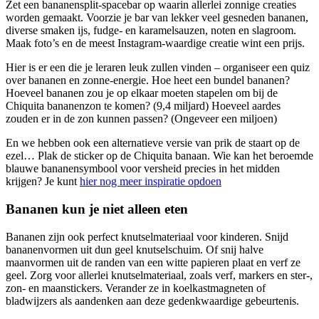
Zet een bananensplit-spacebar op waarin allerlei zonnige creaties
worden gemaakt. Voorzie je bar van lekker veel gesneden bananen,
diverse smaken ijs, fudge- en karamelsauzen, noten en slagroom.
Maak foto’s en de meest Instagram-waardige creatie wint een prijs.
Hier is er een die je leraren leuk zullen vinden – organiseer een quiz
over bananen en zonne-energie. Hoe heet een bundel bananen?
Hoeveel bananen zou je op elkaar moeten stapelen om bij de
Chiquita bananenzon te komen? (9,4 miljard) Hoeveel aardes
zouden er in de zon kunnen passen? (Ongeveer een miljoen)
En we hebben ook een alternatieve versie van prik de staart op de
ezel… Plak de sticker op de Chiquita banaan. Wie kan het beroemde
blauwe bananensymbool voor versheid precies in het midden
krijgen? Je kunt
hier nog meer inspiratie opdoen
Bananen kun je niet alleen eten
Bananen zijn ook perfect knutselmateriaal voor kinderen. Snijd
bananenvormen uit dun geel knutselschuim. Of snij halve
maanvormen uit de randen van een witte papieren plaat en verf ze
geel. Zorg voor allerlei knutselmateriaal, zoals verf, markers en ster-,
zon- en maanstickers. Verander ze in koelkastmagneten of
bladwijzers als aandenken aan deze gedenkwaardige gebeurtenis.