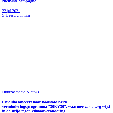
Nieuwste campagne
22 jul 2021
5 Leestijd in min
Duurzaamheid
Nieuws
Chiquita lanceert haar koolstofdioxide
verminderingsprogramma “30BY30”, waarmee ze de weg wijst
in de strijd tegen klimaatverandering