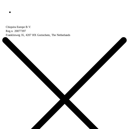
Chiquita Europe B.V.
Reg.n. 20077397
Franklinweg 35, 4207 HX Gorinchem, The Netherlands