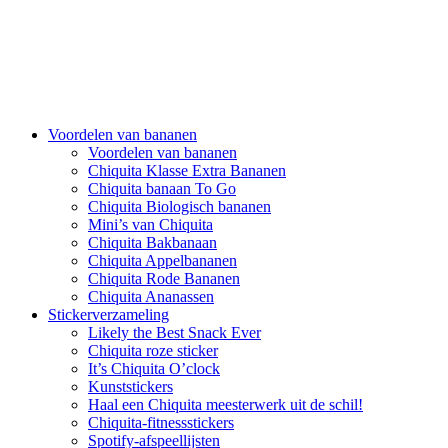
Voordelen van bananen
Voordelen van bananen
Chiquita Klasse Extra Bananen
Chiquita banaan To Go
Chiquita Biologisch bananen
Mini’s van Chiquita
Chiquita Bakbanaan
Chiquita Appelbananen
Chiquita Rode Bananen
Chiquita Ananassen
Stickerverzameling
Likely the Best Snack Ever
Chiquita roze sticker
It’s Chiquita O’clock
Kunststickers
Haal een Chiquita meesterwerk uit de schil!
Chiquita-fitnessstickers
Spotify-afspeellijsten