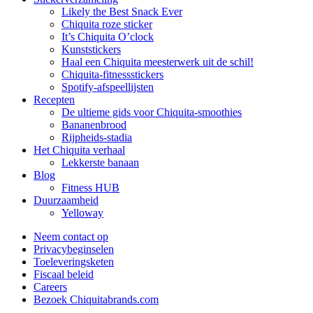
Likely the Best Snack Ever
Chiquita roze sticker
It’s Chiquita O’clock
Kunststickers
Haal een Chiquita meesterwerk uit de schil!
Chiquita-fitnessstickers
Spotify-afspeellijsten
Recepten
De ultieme gids voor Chiquita-smoothies
Bananenbrood
Rijpheids-stadia
Het Chiquita verhaal
Lekkerste banaan
Blog
Fitness HUB
Duurzaamheid
Yelloway
Neem contact op
Privacybeginselen
Toeleveringsketen
Fiscaal beleid
Careers
Bezoek Chiquitabrands.com