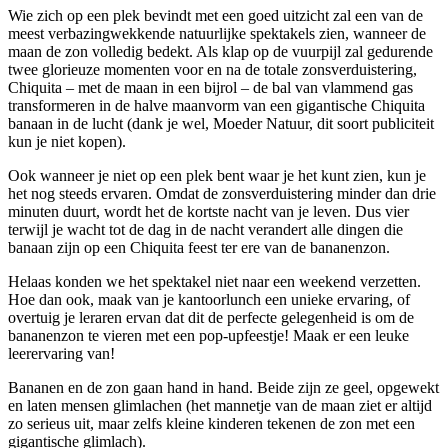
Wie zich op een plek bevindt met een goed uitzicht zal een van de
meest verbazingwekkende natuurlijke spektakels zien, wanneer de
maan de zon volledig bedekt. Als klap op de vuurpijl zal gedurende
twee glorieuze momenten voor en na de totale zonsverduistering,
Chiquita – met de maan in een bijrol – de bal van vlammend gas
transformeren in de halve maanvorm van een gigantische Chiquita
banaan in de lucht (dank je wel, Moeder Natuur, dit soort publiciteit
kun je niet kopen).
Ook wanneer je niet op een plek bent waar je het kunt zien, kun je
het nog steeds ervaren. Omdat de zonsverduistering minder dan drie
minuten duurt, wordt het de kortste nacht van je leven. Dus vier
terwijl je wacht tot de dag in de nacht verandert alle dingen die
banaan zijn op een Chiquita feest ter ere van de bananenzon.
Helaas konden we het spektakel niet naar een weekend verzetten.
Hoe dan ook, maak van je kantoorlunch een unieke ervaring, of
overtuig je leraren ervan dat dit de perfecte gelegenheid is om de
bananenzon te vieren met een pop-upfeestje! Maak er een leuke
leerervaring van!
Bananen en de zon gaan hand in hand. Beide zijn ze geel, opgewekt
en laten mensen glimlachen (het mannetje van de maan ziet er altijd
zo serieus uit, maar zelfs kleine kinderen tekenen de zon met een
gigantische glimlach).