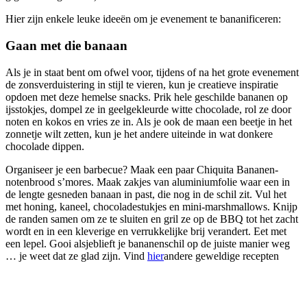
Hier zijn enkele leuke ideeën om je evenement te bananificeren:
Gaan met die banaan
Als je in staat bent om ofwel voor, tijdens of na het grote evenement
de zonsverduistering in stijl te vieren, kun je creatieve inspiratie
opdoen met deze hemelse snacks. Prik hele geschilde bananen op
ijsstokjes, dompel ze in geelgekleurde witte chocolade, rol ze door
noten en kokos en vries ze in. Als je ook de maan een beetje in het
zonnetje wilt zetten, kun je het andere uiteinde in wat donkere
chocolade dippen.
Organiseer je een barbecue? Maak een paar Chiquita Bananen-
notenbrood s’mores. Maak zakjes van aluminiumfolie waar een ​​in
de lengte gesneden banaan in past, die nog in de schil zit. Vul het
met honing, kaneel, chocoladestukjes en mini-marshmallows. Knijp
de randen samen om ze te sluiten en gril ze op de BBQ tot het zacht
wordt en in een kleverige en verrukkelijke brij verandert. Eet met
een lepel. Gooi alsjeblieft je bananenschil op de juiste manier weg
… je weet dat ze glad zijn. Vind
hier
andere geweldige recepten