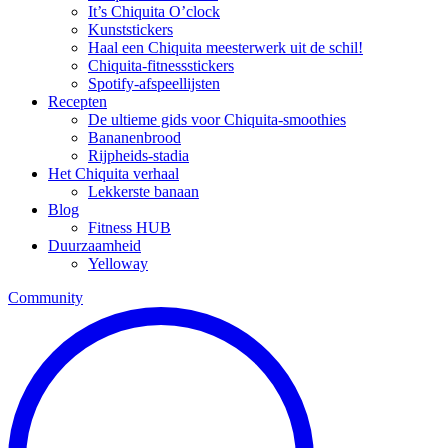
It’s Chiquita O’clock
Kunststickers
Haal een Chiquita meesterwerk uit de schil!
Chiquita-fitnessstickers
Spotify-afspeellijsten
Recepten
De ultieme gids voor Chiquita-smoothies
Bananenbrood
Rijpheids-stadia
Het Chiquita verhaal
Lekkerste banaan
Blog
Fitness HUB
Duurzaamheid
Yelloway
Community