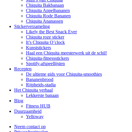
Chiquita Bakbanaan
Chiquita Appelbananen
Chiquita Rode Bananen
Chiquita Ananassen
Stickerverzameling
Likely the Best Snack Ever
Chiquita roze sticker
It’s Chiquita O’clock
Kunststickers
Haal een Chiquita meesterwerk uit de schil!
Chiquita-fitnessstickers
Spotify-afspeellijsten
Recepten
De ultieme gids voor Chiquita-smoothies
Bananenbrood
Rijpheids-stadia
Het Chiquita verhaal
Lekkerste banaan
Blog
Fitness HUB
Duurzaamheid
Yelloway
Neem contact op
Privacybeginselen