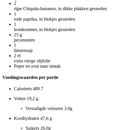
2
rijpe Chiquita-bananen, in dikke plakken gesneden
1
rode paprika, in blokjes gesneden
1
komkommer, in blokjes gesneden
25
g
pecannoten
1
limoensap
2
el
extra vierge olijfolie
Peper en zout naar smaak
Voedingswaarden per portie
Calorieën
489.7
Vetten
19,2 g
Verzadigde vetzuren
3.0g
Koolhydraten
47,6 g
Suikers
26.0g