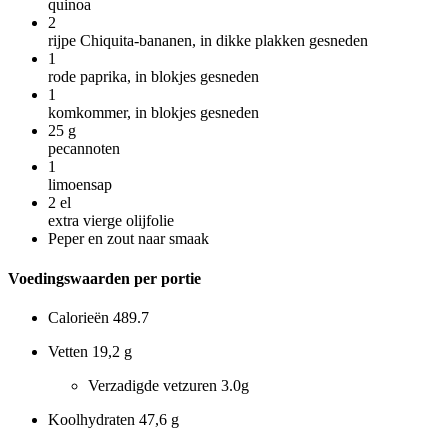
quinoa
2
rijpe Chiquita-bananen, in dikke plakken gesneden
1
rode paprika, in blokjes gesneden
1
komkommer, in blokjes gesneden
25
g
pecannoten
1
limoensap
2
el
extra vierge olijfolie
Peper en zout naar smaak
Voedingswaarden per portie
Calorieën
489.7
Vetten
19,2 g
Verzadigde vetzuren
3.0g
Koolhydraten
47,6 g