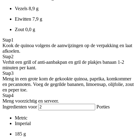
Vezels
8,9 g
Eiwitten
7,9 g
Zout
0,0 g
Stap
1
Kook de quinoa volgens de aanwijzingen op de verpakking en laat
afkoelen.
Stap
2
Verhit een grill of anti-aanbakpan en gril de plakjes banaan 1-2
minuten per kant.
Stap
3
Meng in een grote kom de gekookte quinoa, paprika, komkommer
en pecannoten. Voeg de gegrilde bananen, limoensap, olijfolie, zout
en peper toe.
Stap
4
Meng voorzichtig en serveer.
Ingredienten voor
Porties
Metric
Imperial
185
g