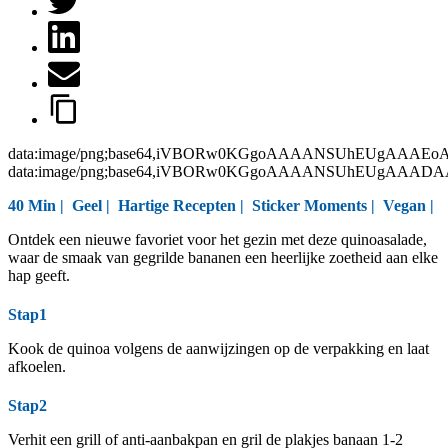
data:image/png;base64,iVBORw0KGgoAAAANSUhEUgAAAEo
data:image/png;base64,iVBORw0KGgoAAAANSUhEUgAAAD
40 Min |
Geel
|
Hartige Recepten
|
Sticker Moments
|
Vegan
|
Ontdek een nieuwe favoriet voor het gezin met deze quinoasalade,
waar de smaak van gegrilde bananen een heerlijke zoetheid aan elke
hap geeft.
Stap1
Kook de quinoa volgens de aanwijzingen op de verpakking en laat
afkoelen.
Stap2
Verhit een grill of anti-aanbakpan en gril de plakjes banaan 1-2