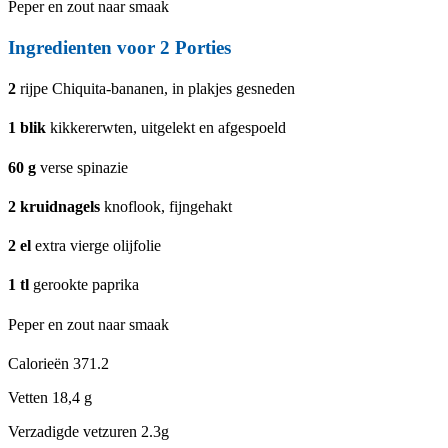
Peper en zout naar smaak
Ingredienten voor
2
Porties
2
rijpe Chiquita-bananen, in plakjes gesneden
1
blik
kikkererwten, uitgelekt en afgespoeld
60
g
verse spinazie
2
kruidnagels
knoflook, fijngehakt
2
el
extra vierge olijfolie
1
tl
gerookte paprika
Peper en zout naar smaak
Calorieën
371.2
Vetten
18,4 g
Verzadigde vetzuren
2.3g