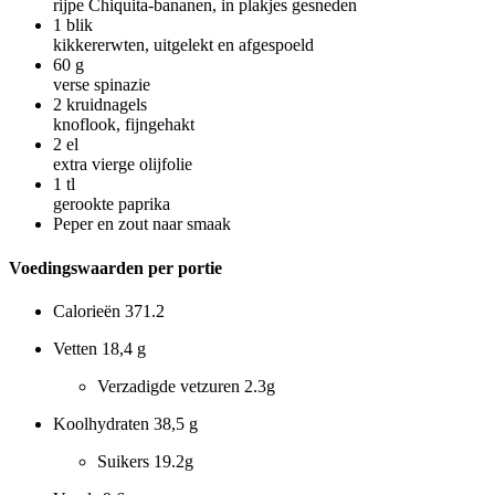
rijpe Chiquita-bananen, in plakjes gesneden
1
blik
kikkererwten, uitgelekt en afgespoeld
60
g
verse spinazie
2
kruidnagels
knoflook, fijngehakt
2
el
extra vierge olijfolie
1
tl
gerookte paprika
Peper en zout naar smaak
Voedingswaarden per portie
Calorieën
371.2
Vetten
18,4 g
Verzadigde vetzuren
2.3g
Koolhydraten
38,5 g
Suikers
19.2g