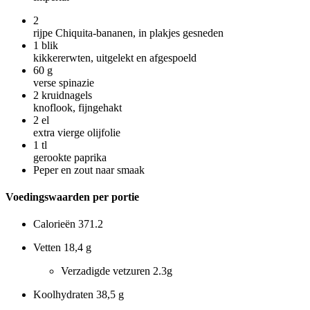
2
rijpe Chiquita-bananen, in plakjes gesneden
1
blik
kikkererwten, uitgelekt en afgespoeld
60
g
verse spinazie
2
kruidnagels
knoflook, fijngehakt
2
el
extra vierge olijfolie
1
tl
gerookte paprika
Peper en zout naar smaak
Voedingswaarden per portie
Calorieën
371.2
Vetten
18,4 g
Verzadigde vetzuren
2.3g
Koolhydraten
38,5 g