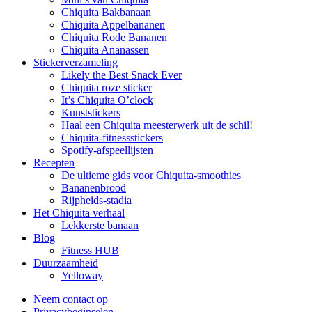
Chiquita Bakbanaan
Chiquita Appelbananen
Chiquita Rode Bananen
Chiquita Ananassen
Stickerverzameling
Likely the Best Snack Ever
Chiquita roze sticker
It’s Chiquita O’clock
Kunststickers
Haal een Chiquita meesterwerk uit de schil!
Chiquita-fitnessstickers
Spotify-afspeellijsten
Recepten
De ultieme gids voor Chiquita-smoothies
Bananenbrood
Rijpheids-stadia
Het Chiquita verhaal
Lekkerste banaan
Blog
Fitness HUB
Duurzaamheid
Yelloway
Neem contact op
Privacybeginselen