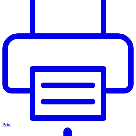
Print