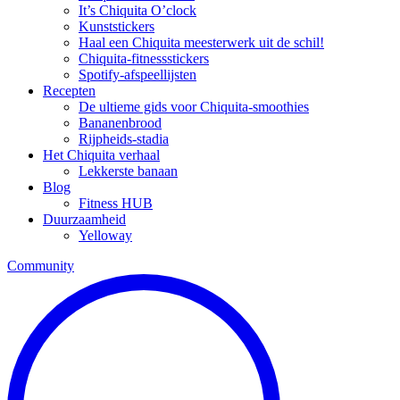
It’s Chiquita O’clock
Kunststickers
Haal een Chiquita meesterwerk uit de schil!
Chiquita-fitnessstickers
Spotify-afspeellijsten
Recepten
De ultieme gids voor Chiquita-smoothies
Bananenbrood
Rijpheids-stadia
Het Chiquita verhaal
Lekkerste banaan
Blog
Fitness HUB
Duurzaamheid
Yelloway
Community