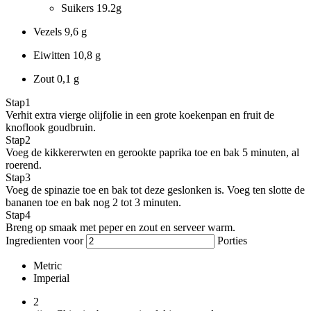
Suikers
19.2g
Vezels
9,6 g
Eiwitten
10,8 g
Zout
0,1 g
Stap
1
Verhit extra vierge olijfolie in een grote koekenpan en fruit de
knoflook goudbruin.
Stap
2
Voeg de kikkererwten en gerookte paprika toe en bak 5 minuten, al
roerend.
Stap
3
Voeg de spinazie toe en bak tot deze geslonken is. Voeg ten slotte de
bananen toe en bak nog 2 tot 3 minuten.
Stap
4
Breng op smaak met peper en zout en serveer warm.
Ingredienten voor
Porties
Metric
Imperial
2