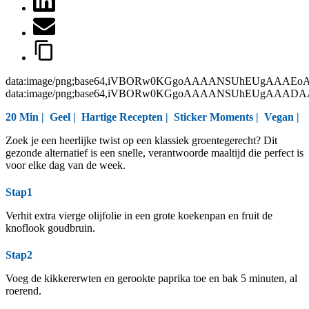
data:image/png;base64,iVBORw0KGgoAAAANSUhEUgAAAEo
data:image/png;base64,iVBORw0KGgoAAAANSUhEUgAAAD
20 Min |
Geel
|
Hartige Recepten
|
Sticker Moments
|
Vegan
|
Zoek je een heerlijke twist op een klassiek groentegerecht? Dit
gezonde alternatief is een snelle, verantwoorde maaltijd die perfect is
voor elke dag van de week.
Stap1
Verhit extra vierge olijfolie in een grote koekenpan en fruit de
knoflook goudbruin.
Stap2
Voeg de kikkererwten en gerookte paprika toe en bak 5 minuten, al
roerend.