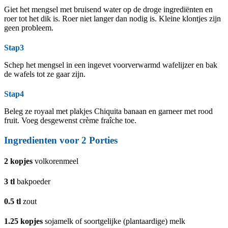
Giet het mengsel met bruisend water op de droge ingrediënten en
roer tot het dik is. Roer niet langer dan nodig is. Kleine klontjes zijn
geen probleem.
Stap3
Schep het mengsel in een ingevet voorverwarmd wafelijzer en bak
de wafels tot ze gaar zijn.
Stap4
Beleg ze royaal met plakjes Chiquita banaan en garneer met rood
fruit. Voeg desgewenst crème fraîche toe.
Ingredienten voor
2
Porties
2
kopjes
volkorenmeel
3
tl
bakpoeder
0.5
tl
zout
1.25
kopjes
sojamelk of soortgelijke (plantaardige) melk