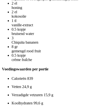
2
el
honing
2
el
kokosolie
1
tl
vanille-extract
0.5
kopje
bruisend water
3
Chiquita bananen
8
gr
gemengd rood fruit
0.5
kopje
crème fraîche
Voedingswaarden per portie
Calorieën
839
Vetten
24,9 g
Verzadigde vetzuren
15,9 g
Koolhydraten
99,6 g