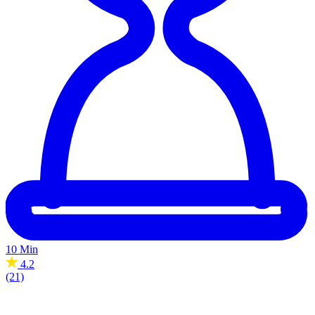
10 Min
4.2
(21)