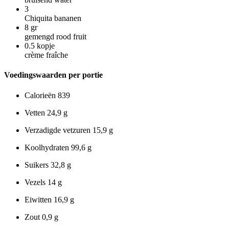
3
Chiquita bananen
8
gr
gemengd rood fruit
0.5
kopje
crème fraîche
Voedingswaarden per portie
Calorieën
839
Vetten
24,9 g
Verzadigde vetzuren
15,9 g
Koolhydraten
99,6 g
Suikers
32,8 g
Vezels
14 g
Eiwitten
16,9 g
Zout
0,9 g