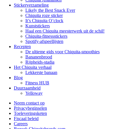
Stickerverzameling
Likely the Best Snack Ever
Chiquita roze sticker
It’s Chiquita O’clock
Kunststickers
Haal een Chiquita meesterwerk uit de schil!
Chiquita-fitnessstickers
Spotify-afspeellijsten
Recepten
De ultieme gids voor Chiquita-smoothies
Bananenbrood
Rijpheids-stadia
Het Chiquita verhaal
Lekkerste banaan
Blog
Fitness HUB
Duurzaamheid
Yelloway
Neem contact op
Privacybeginselen
Toeleveringsketen
Fiscaal beleid
Careers
Bezoek Chiquitabrands.com