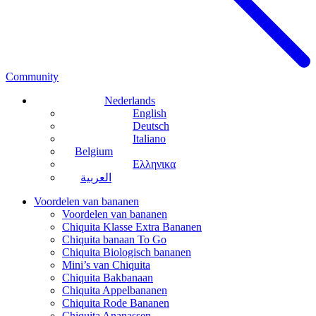
Community
Nederlands
English
Deutsch
Italiano
Belgium
Ελληνικα
العربية
Voordelen van bananen
Voordelen van bananen
Chiquita Klasse Extra Bananen
Chiquita banaan To Go
Chiquita Biologisch bananen
Mini’s van Chiquita
Chiquita Bakbanaan
Chiquita Appelbananen
Chiquita Rode Bananen
Chiquita Ananassen