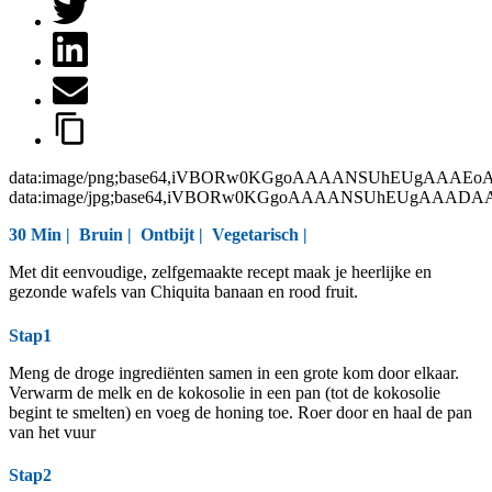
data:image/png;base64,iVBORw0KGgoAAAANSUhEUgAAAEo
data:image/jpg;base64,iVBORw0KGgoAAAANSUhEUgAAAD
30 Min |
Bruin
|
Ontbijt
|
Vegetarisch
|
Met dit eenvoudige, zelfgemaakte recept maak je heerlijke en
gezonde wafels van Chiquita banaan en rood fruit.
Stap1
Meng de droge ingrediënten samen in een grote kom door elkaar.
Verwarm de melk en de kokosolie in een pan (tot de kokosolie
begint te smelten) en voeg de honing toe. Roer door en haal de pan
van het vuur
Stap2