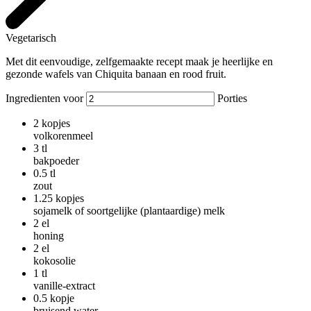
Vegetarisch
Met dit eenvoudige, zelfgemaakte recept maak je heerlijke en
gezonde wafels van Chiquita banaan en rood fruit.
Ingredienten voor
Porties
2
kopjes
volkorenmeel
3
tl
bakpoeder
0.5
tl
zout
1.25
kopjes
sojamelk of soortgelijke (plantaardige) melk
2
el
honing
2
el
kokosolie
1
tl
vanille-extract
0.5
kopje
bruisend water