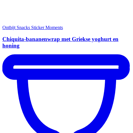
Ontbijt
Snacks
Sticker Moments
Chiquita-bananenwrap met Griekse yoghurt en
honing