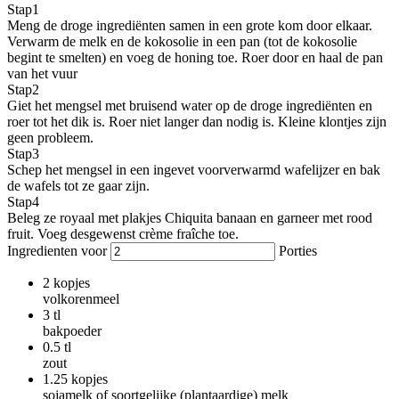
Stap
1
Meng de droge ingrediënten samen in een grote kom door elkaar.
Verwarm de melk en de kokosolie in een pan (tot de kokosolie
begint te smelten) en voeg de honing toe. Roer door en haal de pan
van het vuur
Stap
2
Giet het mengsel met bruisend water op de droge ingrediënten en
roer tot het dik is. Roer niet langer dan nodig is. Kleine klontjes zijn
geen probleem.
Stap
3
Schep het mengsel in een ingevet voorverwarmd wafelijzer en bak
de wafels tot ze gaar zijn.
Stap
4
Beleg ze royaal met plakjes Chiquita banaan en garneer met rood
fruit. Voeg desgewenst crème fraîche toe.
Ingredienten voor
Porties
2
kopjes
volkorenmeel
3
tl
bakpoeder
0.5
tl
zout
1.25
kopjes
sojamelk of soortgelijke (plantaardige) melk