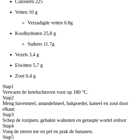
Calorieën
225
Vetten
10 g
Verzadigde vetten
0.8g
Koolhydraten
25,8 g
Suikers
11.7g
Vezels
3,4 g
Eiwitten
5,7 g
Zout
0,4 g
Stap
1
Verwarm de heteluchtoven voor op 180 °C.
Stap
2
Meng havermeel, amandelmeel, bakpoeder, kaneel en zout door
elkaar.
Stap
3
Schep de rozijnen, gehakte walnoten en geraspte wortel erdoor
Stap
4
Voeg de eieren toe en pel en prak de bananen.
Stap
5