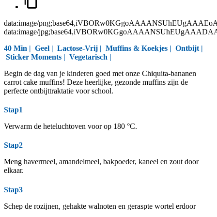
data:image/png;base64,iVBORw0KGgoAAAANSUhEUgAAAEo
data:image/jpg;base64,iVBORw0KGgoAAAANSUhEUgAAAD
40 Min |
Geel
|
Lactose-Vrij
|
Muffins & Koekjes
|
Ontbijt
|
Sticker Moments
|
Vegetarisch
|
Begin de dag van je kinderen goed met onze Chiquita-bananen
carrot cake muffins! Deze heerlijke, gezonde muffins zijn de
perfecte ontbijttraktatie voor school.
Stap1
Verwarm de heteluchtoven voor op 180 °C.
Stap2
Meng havermeel, amandelmeel, bakpoeder, kaneel en zout door
elkaar.
Stap3
Schep de rozijnen, gehakte walnoten en geraspte wortel erdoor