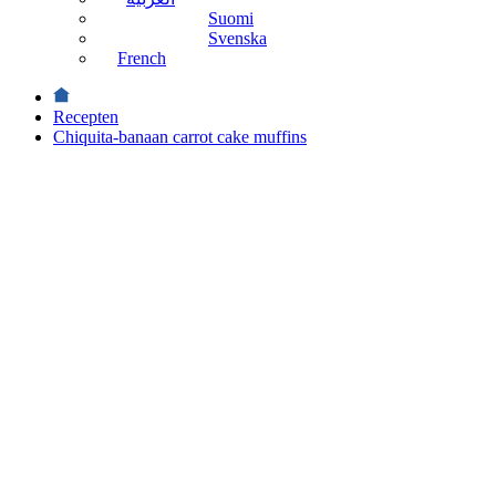
Suomi
Svenska
French
Recepten
Chiquita-banaan carrot cake muffins