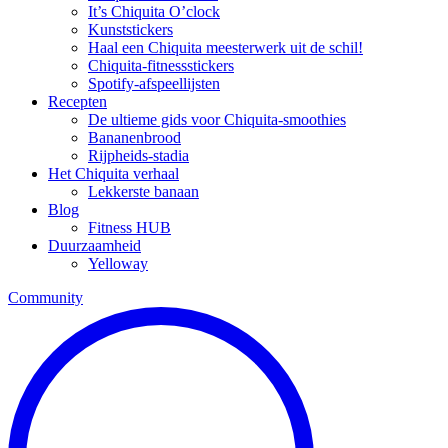
It’s Chiquita O’clock
Kunststickers
Haal een Chiquita meesterwerk uit de schil!
Chiquita-fitnessstickers
Spotify-afspeellijsten
Recepten
De ultieme gids voor Chiquita-smoothies
Bananenbrood
Rijpheids-stadia
Het Chiquita verhaal
Lekkerste banaan
Blog
Fitness HUB
Duurzaamheid
Yelloway
Community