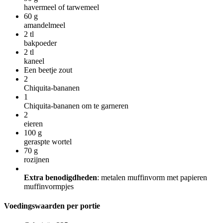
havermeel of tarwemeel
60
g
amandelmeel
2
tl
bakpoeder
2
tl
kaneel
Een beetje zout
2
Chiquita-bananen
1
Chiquita-bananen om te garneren
2
eieren
100
g
geraspte wortel
70
g
rozijnen
Extra benodigdheden
: metalen muffinvorm met papieren
muffinvormpjes
Voedingswaarden per portie