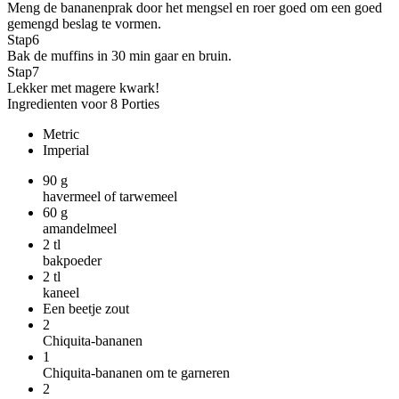
Meng de bananenprak door het mengsel en roer goed om een goed
gemengd beslag te vormen.
Stap
6
Bak de muffins in 30 min gaar en bruin.
Stap
7
Lekker met magere kwark!
Ingredienten voor 8 Porties
Metric
Imperial
90
g
havermeel of tarwemeel
60
g
amandelmeel
2
tl
bakpoeder
2
tl
kaneel
Een beetje zout
2
Chiquita-bananen
1
Chiquita-bananen om te garneren
2