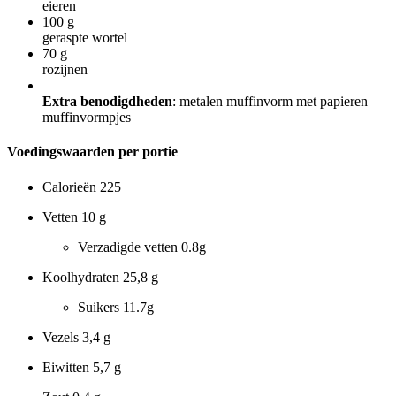
eieren
100
g
geraspte wortel
70
g
rozijnen
Extra benodigdheden
: metalen muffinvorm met papieren
muffinvormpjes
Voedingswaarden per portie
Calorieën
225
Vetten
10 g
Verzadigde vetten
0.8g
Koolhydraten
25,8 g
Suikers
11.7g
Vezels
3,4 g
Eiwitten
5,7 g