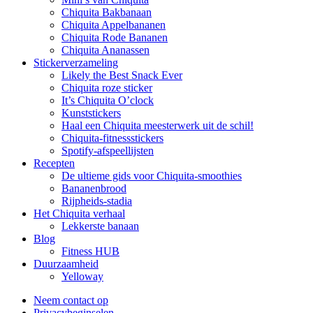
Chiquita Bakbanaan
Chiquita Appelbananen
Chiquita Rode Bananen
Chiquita Ananassen
Stickerverzameling
Likely the Best Snack Ever
Chiquita roze sticker
It’s Chiquita O’clock
Kunststickers
Haal een Chiquita meesterwerk uit de schil!
Chiquita-fitnessstickers
Spotify-afspeellijsten
Recepten
De ultieme gids voor Chiquita-smoothies
Bananenbrood
Rijpheids-stadia
Het Chiquita verhaal
Lekkerste banaan
Blog
Fitness HUB
Duurzaamheid
Yelloway
Neem contact op
Privacybeginselen