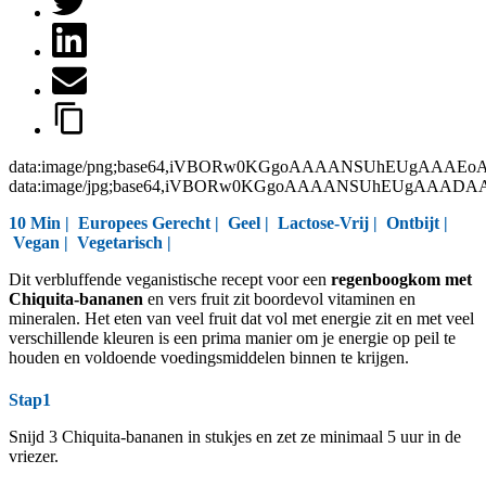
data:image/png;base64,iVBORw0KGgoAAAANSUhEUgAAAEo
data:image/jpg;base64,iVBORw0KGgoAAAANSUhEUgAAAD
10 Min |
Europees Gerecht
|
Geel
|
Lactose-Vrij
|
Ontbijt
|
Vegan
|
Vegetarisch
|
Dit verbluffende veganistische recept voor een
regenboogkom met
Chiquita-bananen
en vers fruit zit boordevol vitaminen en
mineralen. Het eten van veel fruit dat vol met energie zit en met veel
verschillende kleuren is een prima manier om je energie op peil te
houden en voldoende voedingsmiddelen binnen te krijgen.
Stap1
Snijd 3 Chiquita-bananen in stukjes en zet ze minimaal 5 uur in de
vriezer.