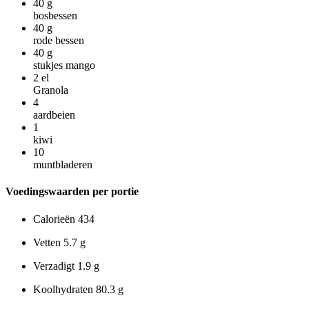
40
g
bosbessen
40
g
rode bessen
40
g
stukjes mango
2
el
Granola
4
aardbeien
1
kiwi
10
muntbladeren
Voedingswaarden per portie
Calorieën
434
Vetten
5.7 g
Verzadigt
1.9 g
Koolhydraten
80.3 g