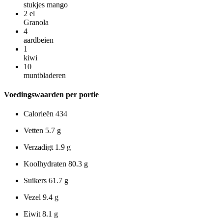
stukjes mango
2
el
Granola
4
aardbeien
1
kiwi
10
muntbladeren
Voedingswaarden per portie
Calorieën
434
Vetten
5.7 g
Verzadigt
1.9 g
Koolhydraten
80.3 g
Suikers
61.7 g
Vezel
9.4 g
Eiwit
8.1 g