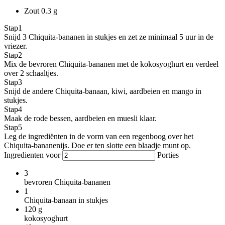
Zout
0.3 g
Stap
1
Snijd 3 Chiquita-bananen in stukjes en zet ze minimaal 5 uur in de
vriezer.
Stap
2
Mix de bevroren Chiquita-bananen met de kokosyoghurt en verdeel
over 2 schaaltjes.
Stap
3
Snijd de andere Chiquita-banaan, kiwi, aardbeien en mango in
stukjes.
Stap
4
Maak de rode bessen, aardbeien en muesli klaar.
Stap
5
Leg de ingrediënten in de vorm van een regenboog over het
Chiquita-bananenijs. Doe er ten slotte een blaadje munt op.
Ingredienten voor
Porties
3
bevroren Chiquita-bananen
1
Chiquita-banaan in stukjes
120
g
kokosyoghurt