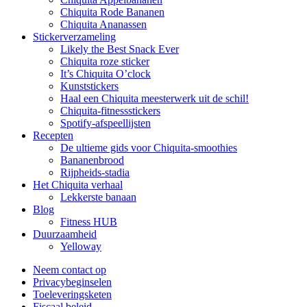
Chiquita Rode Bananen
Chiquita Ananassen
Stickerverzameling
Likely the Best Snack Ever
Chiquita roze sticker
It’s Chiquita O’clock
Kunststickers
Haal een Chiquita meesterwerk uit de schil!
Chiquita-fitnessstickers
Spotify-afspeellijsten
Recepten
De ultieme gids voor Chiquita-smoothies
Bananenbrood
Rijpheids-stadia
Het Chiquita verhaal
Lekkerste banaan
Blog
Fitness HUB
Duurzaamheid
Yelloway
Neem contact op
Privacybeginselen
Toeleveringsketen
Fiscaal beleid