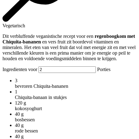
Vegetarisch
Dit verbluffende veganistische recept voor een
regenboogkom met
Chiquita-bananen
en vers fruit zit boordevol vitaminen en
mineralen. Het eten van veel fruit dat vol met energie zit en met veel
verschillende kleuren is een prima manier om je energie op peil te
houden en voldoende voedingsmiddelen binnen te krijgen.
Ingredienten voor
Porties
3
bevroren Chiquita-bananen
1
Chiquita-banaan in stukjes
120
g
kokosyoghurt
40
g
bosbessen
40
g
rode bessen
40
g