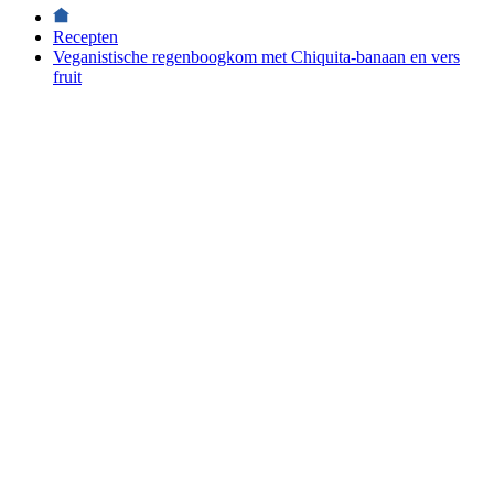
Recepten
Veganistische regenboogkom met Chiquita-banaan en vers
fruit