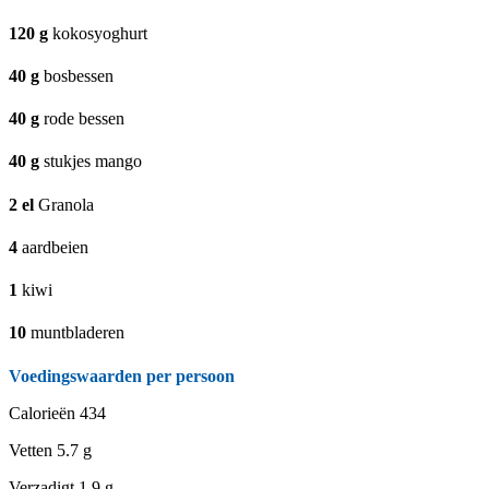
120
g
kokosyoghurt
40
g
bosbessen
40
g
rode bessen
40
g
stukjes mango
2
el
Granola
4
aardbeien
1
kiwi
10
muntbladeren
Voedingswaarden per persoon
Calorieën
434
Vetten
5.7 g
Verzadigt
1.9 g