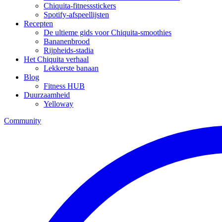
Chiquita-fitnessstickers
Spotify-afspeellijsten
Recepten
De ultieme gids voor Chiquita-smoothies
Bananenbrood
Rijpheids-stadia
Het Chiquita verhaal
Lekkerste banaan
Blog
Fitness HUB
Duurzaamheid
Yelloway
Community