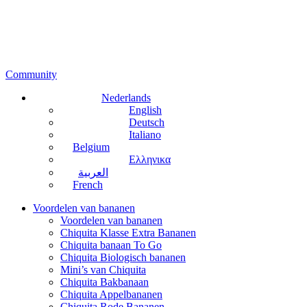
Community
Nederlands
English
Deutsch
Italiano
Belgium
Ελληνικα
العربية
French
Voordelen van bananen
Voordelen van bananen
Chiquita Klasse Extra Bananen
Chiquita banaan To Go
Chiquita Biologisch bananen
Mini’s van Chiquita
Chiquita Bakbanaan
Chiquita Appelbananen
Chiquita Rode Bananen