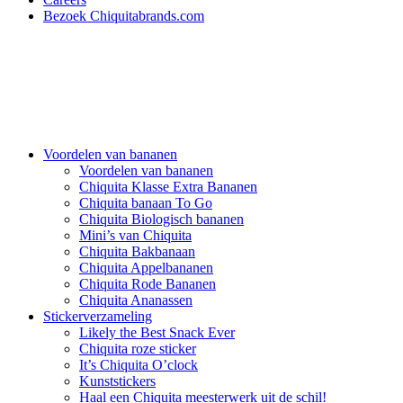
Bezoek Chiquitabrands.com
Voordelen van bananen
Voordelen van bananen
Chiquita Klasse Extra Bananen
Chiquita banaan To Go
Chiquita Biologisch bananen
Mini’s van Chiquita
Chiquita Bakbanaan
Chiquita Appelbananen
Chiquita Rode Bananen
Chiquita Ananassen
Stickerverzameling
Likely the Best Snack Ever
Chiquita roze sticker
It’s Chiquita O’clock
Kunststickers
Haal een Chiquita meesterwerk uit de schil!