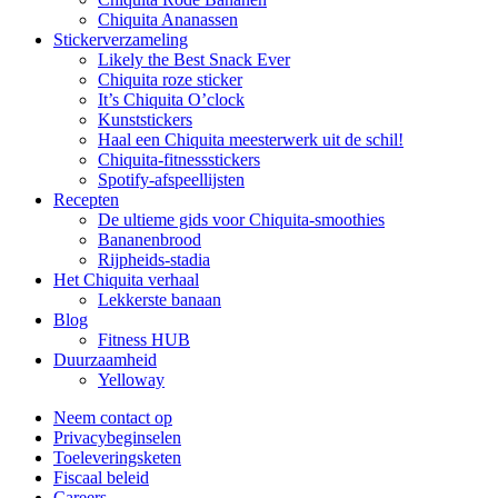
Chiquita Ananassen
Stickerverzameling
Likely the Best Snack Ever
Chiquita roze sticker
It’s Chiquita O’clock
Kunststickers
Haal een Chiquita meesterwerk uit de schil!
Chiquita-fitnessstickers
Spotify-afspeellijsten
Recepten
De ultieme gids voor Chiquita-smoothies
Bananenbrood
Rijpheids-stadia
Het Chiquita verhaal
Lekkerste banaan
Blog
Fitness HUB
Duurzaamheid
Yelloway
Neem contact op
Privacybeginselen
Toeleveringsketen
Fiscaal beleid
Careers