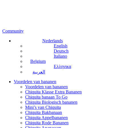
Community
Nederlands
English
Deutsch
Italiano
Belgium
Ελληνικα
العربية
Voordelen van bananen
Voordelen van bananen
Chiquita Klasse Extra Bananen
Chiquita banaan To Go
Chiquita Biologisch bananen
Mini’s van Chiquita
Chiquita Bakbanaan
Chiquita Appelbananen
Chiquita Rode Bananen
Chiquita Ananassen