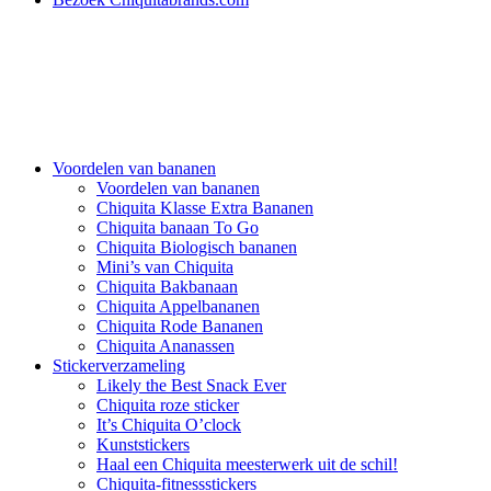
Voordelen van bananen
Voordelen van bananen
Chiquita Klasse Extra Bananen
Chiquita banaan To Go
Chiquita Biologisch bananen
Mini’s van Chiquita
Chiquita Bakbanaan
Chiquita Appelbananen
Chiquita Rode Bananen
Chiquita Ananassen
Stickerverzameling
Likely the Best Snack Ever
Chiquita roze sticker
It’s Chiquita O’clock
Kunststickers
Haal een Chiquita meesterwerk uit de schil!
Chiquita-fitnessstickers