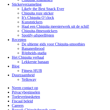
Stickerverzameling
Likely the Best Snack Ever
Chiquita roze sticker
It’s Chiquita O’clock
Kunststickers
Haal een Chiquita meesterwerk uit de schil!
Chiquita-fitnessstickers
Spotify-afspeellijsten
Recepten
De ultieme gids voor Chiquita-smoothies
Bananenbrood
Rijpheids-stadia
Het Chiquita verhaal
Lekkerste banaan
Blog
Fitness HUB
Duurzaamheid
Yelloway
Neem contact op
Privacybeginselen
Toeleveringsketen
Fiscaal beleid
Careers
Bezoek Chiquitabrands.com