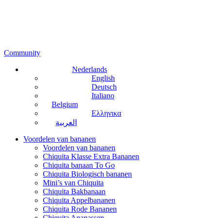
Community
Nederlands
English
Deutsch
Italiano
Belgium
Ελληνικα
العربية
Voordelen van bananen
Voordelen van bananen
Chiquita Klasse Extra Bananen
Chiquita banaan To Go
Chiquita Biologisch bananen
Mini’s van Chiquita
Chiquita Bakbanaan
Chiquita Appelbananen
Chiquita Rode Bananen
Chiquita Ananassen