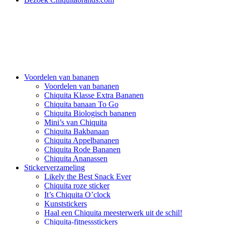
Voordelen van bananen
Voordelen van bananen
Chiquita Klasse Extra Bananen
Chiquita banaan To Go
Chiquita Biologisch bananen
Mini’s van Chiquita
Chiquita Bakbanaan
Chiquita Appelbananen
Chiquita Rode Bananen
Chiquita Ananassen
Stickerverzameling
Likely the Best Snack Ever
Chiquita roze sticker
It’s Chiquita O’clock
Kunststickers
Haal een Chiquita meesterwerk uit de schil!
Chiquita-fitnessstickers