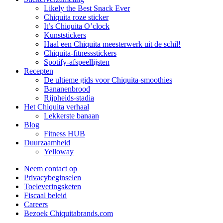
Likely the Best Snack Ever
Chiquita roze sticker
It’s Chiquita O’clock
Kunststickers
Haal een Chiquita meesterwerk uit de schil!
Chiquita-fitnessstickers
Spotify-afspeellijsten
Recepten
De ultieme gids voor Chiquita-smoothies
Bananenbrood
Rijpheids-stadia
Het Chiquita verhaal
Lekkerste banaan
Blog
Fitness HUB
Duurzaamheid
Yelloway
Neem contact op
Privacybeginselen
Toeleveringsketen
Fiscaal beleid
Careers
Bezoek Chiquitabrands.com