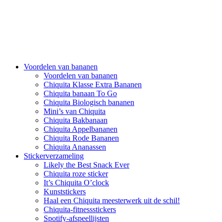
Voordelen van bananen
Voordelen van bananen
Chiquita Klasse Extra Bananen
Chiquita banaan To Go
Chiquita Biologisch bananen
Mini’s van Chiquita
Chiquita Bakbanaan
Chiquita Appelbananen
Chiquita Rode Bananen
Chiquita Ananassen
Stickerverzameling
Likely the Best Snack Ever
Chiquita roze sticker
It’s Chiquita O’clock
Kunststickers
Haal een Chiquita meesterwerk uit de schil!
Chiquita-fitnessstickers
Spotify-afspeellijsten