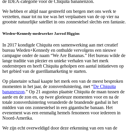
de IDEA-categorie voor de Chiquita bananenzon.
We hebben er altijd naar gestreefd om bergen met ons werk te
verzetten, maar tot nu toe was het verplaatsen van de op vier na
grootste natuurlijke satelliet in ons zonnestelsel slechts een fantasie.
Wieden+Kennedy-medewerker Jarrod Higgins
In 2017 kondigde Chiquita een samenwerking aan met creatief
bureau Wieden+Kennedy en onthulde vervolgens een nieuwe
campagne onder de naam “We Are Bananas.” Het bureau wilde de
lange traditie van plezier en unieke verhalen van het merk
onderstrepen en heeft Chiquita geholpen een aantal initiatieven op
het gebied van de guerillamarketing te starten.
Op planetaire schaal kaapte het merk een van de meest besproken
momenten in het jaar, de zonsverduistering, met “
De Chiquita
bananenzon
.” Op 21 augustus plaatste Chiquita de maan tussen de
aarde en de zon en, op twee glorieuze momenten voor en na de
totale zonsverduistering veranderde de brandende gasbal in het
midden van ons zonnestelsel in een gigantische banaan. Het
evenement was een eenmalig hemels fenomeen voor iedereen in
Noord-Amerika.
We zijn echt overweldigd door deze erkenning van een van de