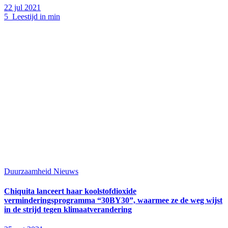
22 jul 2021
5 Leestijd in min
Duurzaamheid
Nieuws
Chiquita lanceert haar koolstofdioxide
verminderingsprogramma “30BY30”, waarmee ze de weg wijst
in de strijd tegen klimaatverandering