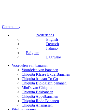
Community
Nederlands
English
Deutsch
Italiano
Belgium
Ελληνικα
Voordelen van bananen
Voordelen van bananen
Chiquita Klasse Extra Bananen
Chiquita banaan To Go
Chiquita Biologisch bananen
Mini’s van Chiquita
Chiquita Bakbanaan
Chiquita Appelbananen
Chiquita Rode Bananen
Chiquita Ananassen
Stickerverzameling