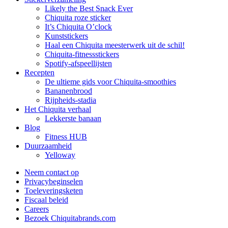
Likely the Best Snack Ever
Chiquita roze sticker
It’s Chiquita O’clock
Kunststickers
Haal een Chiquita meesterwerk uit de schil!
Chiquita-fitnessstickers
Spotify-afspeellijsten
Recepten
De ultieme gids voor Chiquita-smoothies
Bananenbrood
Rijpheids-stadia
Het Chiquita verhaal
Lekkerste banaan
Blog
Fitness HUB
Duurzaamheid
Yelloway
Neem contact op
Privacybeginselen
Toeleveringsketen
Fiscaal beleid
Careers
Bezoek Chiquitabrands.com