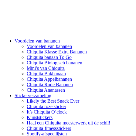
Voordelen van bananen
Voordelen van bananen
Chiquita Klasse Extra Bananen
Chiquita banaan To Go
Chiquita Biologisch bananen
Mini’s van Chiquita
Chiquita Bakbanaan
Chiquita Appelbananen
Chiquita Rode Bananen
Chiquita Ananassen
Stickerverzameling
Likely the Best Snack Ever
Chiquita roze sticker
It’s Chiquita O’clock
Kunststickers
Haal een Chiquita meesterwerk uit de schil!
Chiquita-fitnessstickers
Spotify-afspeellijsten