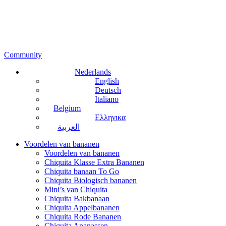
Community
Nederlands
English
Deutsch
Italiano
Belgium
Ελληνικα
العربية
Voordelen van bananen
Voordelen van bananen
Chiquita Klasse Extra Bananen
Chiquita banaan To Go
Chiquita Biologisch bananen
Mini’s van Chiquita
Chiquita Bakbanaan
Chiquita Appelbananen
Chiquita Rode Bananen
Chiquita Ananassen