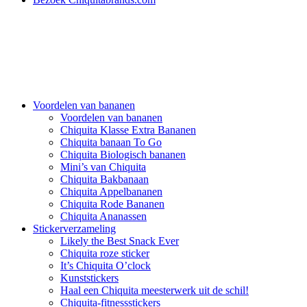
Voordelen van bananen
Voordelen van bananen
Chiquita Klasse Extra Bananen
Chiquita banaan To Go
Chiquita Biologisch bananen
Mini’s van Chiquita
Chiquita Bakbanaan
Chiquita Appelbananen
Chiquita Rode Bananen
Chiquita Ananassen
Stickerverzameling
Likely the Best Snack Ever
Chiquita roze sticker
It’s Chiquita O’clock
Kunststickers
Haal een Chiquita meesterwerk uit de schil!
Chiquita-fitnessstickers