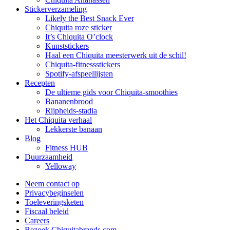
Stickerverzameling
Likely the Best Snack Ever
Chiquita roze sticker
It’s Chiquita O’clock
Kunststickers
Haal een Chiquita meesterwerk uit de schil!
Chiquita-fitnessstickers
Spotify-afspeellijsten
Recepten
De ultieme gids voor Chiquita-smoothies
Bananenbrood
Rijpheids-stadia
Het Chiquita verhaal
Lekkerste banaan
Blog
Fitness HUB
Duurzaamheid
Yelloway
Neem contact op
Privacybeginselen
Toeleveringsketen
Fiscaal beleid
Careers
Bezoek Chiquitabrands.com