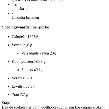
4
el
pindakaas
2
Chiquita-bananen
Voedingswaarden per portie
Calorieën
1825,6
Vetten
89,8 g
Verzadigde vetten
23g
Koolhydraten
180,8 g
Suikers
49,1g
Vezels
15,2 g
Eiwitten
65,5 g
Zout
7,7 g
Stap
1
Bak de spekreepjes op middelhoog vuur in een koekenpan krokant