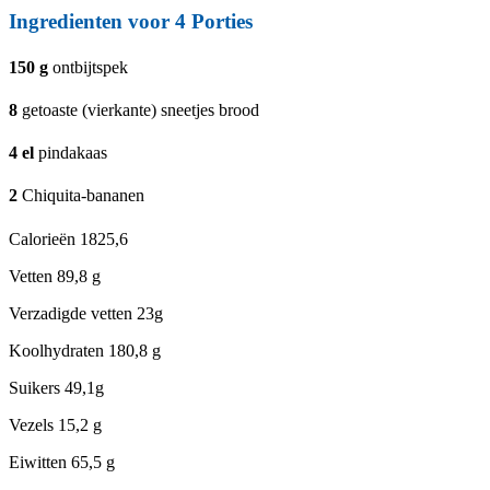
Ingredienten voor 4 Porties
150
g
ontbijtspek
8
getoaste (vierkante) sneetjes brood
4
el
pindakaas
2
Chiquita-bananen
Calorieën
1825,6
Vetten
89,8 g
Verzadigde vetten
23g
Koolhydraten
180,8 g
Suikers
49,1g
Vezels
15,2 g
Eiwitten
65,5 g