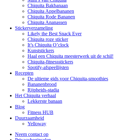
Chiquita Bakbanaan
Chiquita Appelbananen
Chiquita Rode Bananen
Chiquita Ananassen
Stickerverzameling
Likely the Best Snack Ever
Chiquita roze sticker
It’s Chiquita O’clock
Kunststickers
Haal een Chiquita meesterwerk uit de schil!
Chiquita-fitnessstickers
Spotify-afspeellijsten
Recepten
De ultieme gids voor Chiquita-smoothies
Bananenbrood
Rijpheids-stadia
Het Chiquita verhaal
Lekkerste banaan
Blog
Fitness HUB
Duurzaamheid
Yelloway
Neem contact op
Privacybeginselen