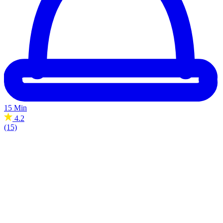
15 Min
4.2
(15)