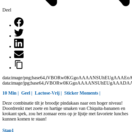
Deel
data:image/png;base64,iVBORw0KGgoAAAANSUhEUgAAAEo
data:image/jpg;base64,iVBORw0KGgoAAAANSUhEUgAAAD
10 Min |
Geel
|
Lactose-Vrij
|
Sticker Moments
|
Deze combinatie tilt je broodje pindakaas naar een hoger niveau!
Doordrenkt met zoete en hartige smaken van Chiquita-bananen en
krokant spek, zou het zomaar eens op je lijstje met favoriete lunches
kunnen komen te staan!
Stap1