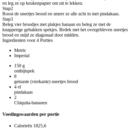
en leg ze op keukenpapier om uit te lekken.
Stap
2
Roost de sneetjes brood en smeer ze alle acht in met pindakaas.
Stap
3
Beleg vier broodjes met plakjes banaan en beleg ze met de
knapperige gebakken spekjes. Bedek met het overgebleven sneetjes
brood en snijd ze diagonaal door midden.
Ingredienten voor 4 Porties
Metric
Imperial
150
g
ontbijtspek
8
getoaste (vierkante) sneetjes brood
4
el
pindakaas
2
Chiquita-bananen
Voedingswaarden per portie
Calorieën
1825,6