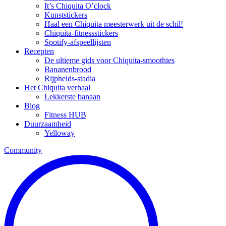
It’s Chiquita O’clock
Kunststickers
Haal een Chiquita meesterwerk uit de schil!
Chiquita-fitnessstickers
Spotify-afspeellijsten
Recepten
De ultieme gids voor Chiquita-smoothies
Bananenbrood
Rijpheids-stadia
Het Chiquita verhaal
Lekkerste banaan
Blog
Fitness HUB
Duurzaamheid
Yelloway
Community