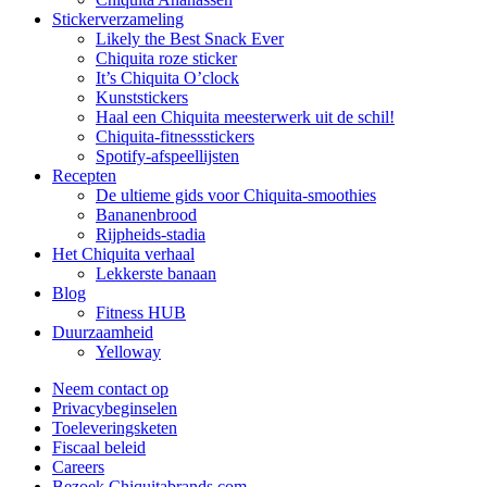
Stickerverzameling
Likely the Best Snack Ever
Chiquita roze sticker
It’s Chiquita O’clock
Kunststickers
Haal een Chiquita meesterwerk uit de schil!
Chiquita-fitnessstickers
Spotify-afspeellijsten
Recepten
De ultieme gids voor Chiquita-smoothies
Bananenbrood
Rijpheids-stadia
Het Chiquita verhaal
Lekkerste banaan
Blog
Fitness HUB
Duurzaamheid
Yelloway
Neem contact op
Privacybeginselen
Toeleveringsketen
Fiscaal beleid
Careers
Bezoek Chiquitabrands.com