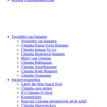
Voordelen van bananen
Voordelen van bananen
Chiquita Klasse Extra Bananen
Chiquita banaan To Go
Chiquita Biologisch bananen
Mini’s van Chiquita
Chiquita Bakbanaan
Chiquita Appelbananen
Chiquita Rode Bananen
Chiquita Ananassen
Stickerverzameling
Likely the Best Snack Ever
Chiquita roze sticker
It’s Chiquita O’clock
Kunststickers
Haal een Chiquita meesterwerk uit de schil!
Chiquita-fitnessstickers