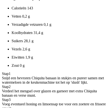
Calorieën
143
Vetten
0,2 g
Verzadigde vetzuren
0,1 g
Koolhydraten
31,4 g
Suikers
28,1 g
Vezels
2,6 g
Eiwitten
1,9 g
Zout
0 g
Stap
1
Snijd een bevroren Chiquita banaan in stukjes en pureer samen met
watermeloen in de keukenmachine tot het op 'slush' lijkt.
Stap
2
Verdeel het mengsel over glazen en garneer met extra Chiquita
banaan en verse munt.
Stap
3
Voeg eventueel honing en limoensap toe voor een zoetere en frissere