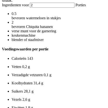
smaak.
Ingredienten voor
Porties
0.5
bevroren watermeloen in stukjes
2
bevroren Chiquita bananen
verse munt voor de garnering
keukenmachine
blender of staafmixer
Voedingswaarden per portie
Calorieën
143
Vetten
0,2 g
Verzadigde vetzuren
0,1 g
Koolhydraten
31,4 g
Suikers
28,1 g
Vezels
2,6 g
Eiwitten
1,9 g