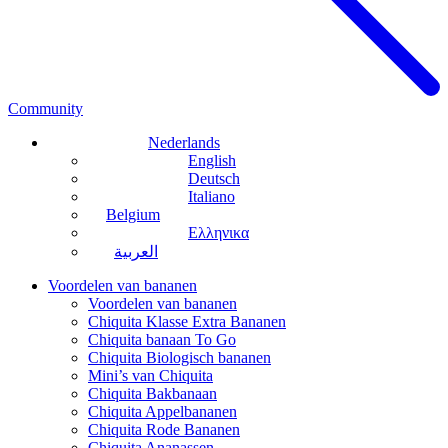
Community
Nederlands
English
Deutsch
Italiano
Belgium
Ελληνικα
العربية
Voordelen van bananen
Voordelen van bananen
Chiquita Klasse Extra Bananen
Chiquita banaan To Go
Chiquita Biologisch bananen
Mini’s van Chiquita
Chiquita Bakbanaan
Chiquita Appelbananen
Chiquita Rode Bananen
Chiquita Ananassen