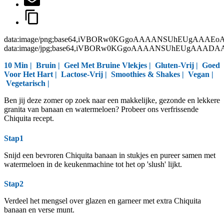
data:image/png;base64,iVBORw0KGgoAAAANSUhEUgAAAEo
data:image/jpg;base64,iVBORw0KGgoAAAANSUhEUgAAAD
10 Min |
Bruin
|
Geel Met Bruine Vlekjes
|
Gluten-Vrij
|
Goed
Voor Het Hart
|
Lactose-Vrij
|
Smoothies & Shakes
|
Vegan
|
Vegetarisch
|
Ben jij deze zomer op zoek naar een makkelijke, gezonde en lekkere
granita van banaan en watermeloen? Probeer ons verfrissende
Chiquita recept.
Stap1
Snijd een bevroren Chiquita banaan in stukjes en pureer samen met
watermeloen in de keukenmachine tot het op 'slush' lijkt.
Stap2
Verdeel het mengsel over glazen en garneer met extra Chiquita
banaan en verse munt.