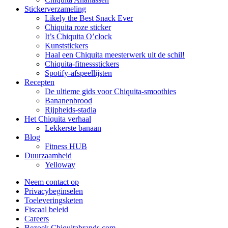
Stickerverzameling
Likely the Best Snack Ever
Chiquita roze sticker
It’s Chiquita O’clock
Kunststickers
Haal een Chiquita meesterwerk uit de schil!
Chiquita-fitnessstickers
Spotify-afspeellijsten
Recepten
De ultieme gids voor Chiquita-smoothies
Bananenbrood
Rijpheids-stadia
Het Chiquita verhaal
Lekkerste banaan
Blog
Fitness HUB
Duurzaamheid
Yelloway
Neem contact op
Privacybeginselen
Toeleveringsketen
Fiscaal beleid
Careers
Bezoek Chiquitabrands.com