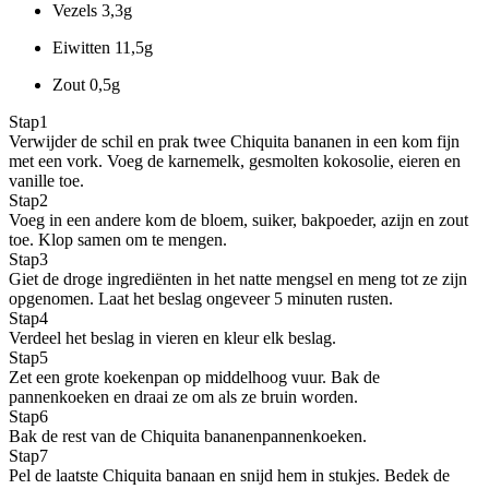
Vezels
3,3g
Eiwitten
11,5g
Zout
0,5g
Stap
1
Verwijder de schil en prak twee Chiquita bananen in een kom fijn
met een vork. Voeg de karnemelk, gesmolten kokosolie, eieren en
vanille toe.
Stap
2
Voeg in een andere kom de bloem, suiker, bakpoeder, azijn en zout
toe. Klop samen om te mengen.
Stap
3
Giet de droge ingrediënten in het natte mengsel en meng tot ze zijn
opgenomen. Laat het beslag ongeveer 5 minuten rusten.
Stap
4
Verdeel het beslag in vieren en kleur elk beslag.
Stap
5
Zet een grote koekenpan op middelhoog vuur. Bak de
pannenkoeken en draai ze om als ze bruin worden.
Stap
6
Bak de rest van de Chiquita bananenpannenkoeken.
Stap
7
Pel de laatste Chiquita banaan en snijd hem in stukjes. Bedek de