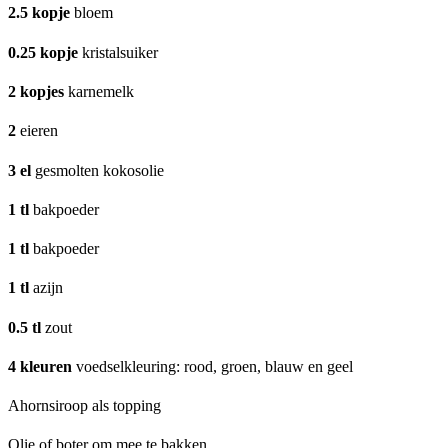
2.5
kopje
bloem
0.25
kopje
kristalsuiker
2
kopjes
karnemelk
2
eieren
3
el
gesmolten kokosolie
1
tl
bakpoeder
1
tl
bakpoeder
1
tl
azijn
0.5
tl
zout
4
kleuren
voedselkleuring: rood, groen, blauw en geel
Ahornsiroop als topping
Olie of boter om mee te bakken