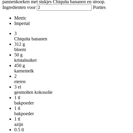
pannenkoeken met stukjes Chiquita bananen en stroop.
Ingredienten voor
Porties
Metric
Imperial
3
Chiquita bananen
312
g
bloem
50
g
kristalsuiker
450
g
karnemelk
2
eieren
3
el
gesmolten kokosolie
1
tl
bakpoeder
1
tl
bakpoeder
1
tl
azijn
0.5
tl