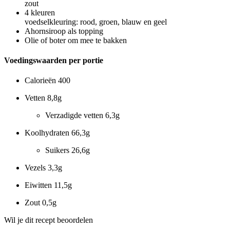
zout
4
kleuren
voedselkleuring: rood, groen, blauw en geel
Ahornsiroop als topping
Olie of boter om mee te bakken
Voedingswaarden per portie
Calorieën
400
Vetten
8,8g
Verzadigde vetten
6,3g
Koolhydraten
66,3g
Suikers
26,6g
Vezels
3,3g
Eiwitten
11,5g
Zout
0,5g
Wil je dit recept beoordelen