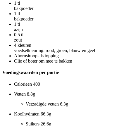
1
tl
bakpoeder
1
tl
bakpoeder
1
tl
azijn
0.5
tl
zout
4
kleuren
voedselkleuring: rood, groen, blauw en geel
Ahornsiroop als topping
Olie of boter om mee te bakken
Voedingswaarden per portie
Calorieën
400
Vetten
8,8g
Verzadigde vetten
6,3g
Koolhydraten
66,3g
Suikers
26,6g