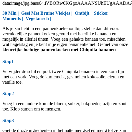
data:image/jpg;base64,iVBORw0KGgoAAAANSUhEUgAAAD
30 Min |
Geel Met Bruine Vlekjes
|
Ontbijt
|
Sticker
Moments
|
Vegetarisch
|
Als je zin hebt in een pannenkoekenontbijt, stel je dan dit voor:
verrukkelijke pannenkoeken gevuld met heerlijke bananen en
mogelijk in allerlei tinten. Voeg een gehakte banaan toe, misschien
wat hagelslag en je bent in je eigen bananenhemel! Geniet van onze
kleurrijke luchtige pannenkoeken met Chiquita bananen
.
Stap1
Verwijder de schil en prak twee Chiquita bananen in een kom fijn
met een vork. Voeg de karnemelk, gesmolten kokosolie, eieren en
vanille toe.
Stap2
Voeg in een andere kom de bloem, suiker, bakpoeder, azijn en zout
toe. Klop samen om te mengen.
Stap3
Giet de droge ingrediënten in het natte mengsel en meng tot ze zijn