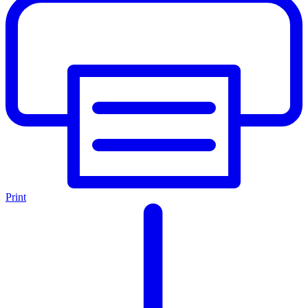
Print