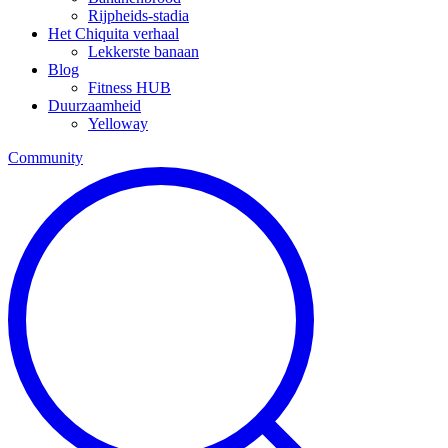
Rijpheids-stadia
Het Chiquita verhaal
Lekkerste banaan
Blog
Fitness HUB
Duurzaamheid
Yelloway
Community