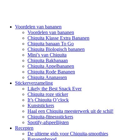
Voordelen van bananen
Voordelen van bananen
Chiquita Klasse Extra Bananen
Chiquita banaan To Go
Chiquita Biologisch bananen
Mini’s van Chiquita
Chiquita Bakbanaan
Chiquita Appelbananen
Chiquita Rode Bananen
Chiquita Ananassen
Stickerverzameling
Likely the Best Snack Ever
Chiquita roze sticker
It’s Chiquita O’clock
Kunststickers
Haal een Chiquita meesterwerk uit de schil!
Chiquita-fitnessstickers
Spotify-afspeellijsten
Recepten
De ultieme gids voor Chiquita-smoothies
Bananenbrood