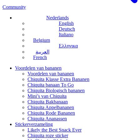
Community
Nederlands
English
Deutsch
Italiano
Belgium
Ελληνικα
العربية
French
Voordelen van bananen
Voordelen van bananen
Chiquita Klasse Extra Bananen
Chiquita banaan To Go
Chiquita Biologisch bananen
Mini’s van Chiquita
Chiquita Bakbanaan
Chiquita Appelbananen
Chiquita Rode Bananen
Chiquita Ananassen
Stickerverzameling
Likely the Best Snack Ever
Chiquita roze sticker