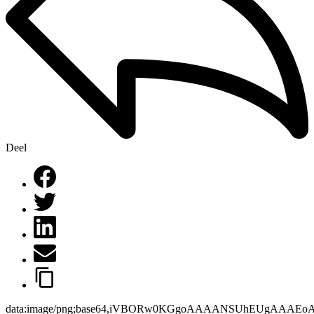
Deel
data:image/png;base64,iVBORw0KGgoAAAANSUhEUgAAAEo