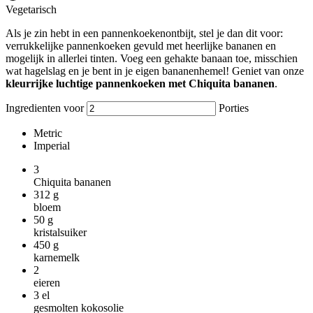
Vegetarisch
Als je zin hebt in een pannenkoekenontbijt, stel je dan dit voor:
verrukkelijke pannenkoeken gevuld met heerlijke bananen en
mogelijk in allerlei tinten. Voeg een gehakte banaan toe, misschien
wat hagelslag en je bent in je eigen bananenhemel! Geniet van onze
kleurrijke luchtige pannenkoeken met Chiquita bananen
.
Ingredienten voor
Porties
Metric
Imperial
3
Chiquita bananen
312
g
bloem
50
g
kristalsuiker
450
g
karnemelk
2
eieren
3
el
gesmolten kokosolie