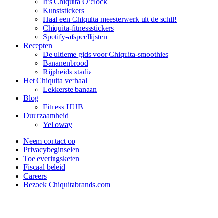
It’s Chiquita O’clock
Kunststickers
Haal een Chiquita meesterwerk uit de schil!
Chiquita-fitnessstickers
Spotify-afspeellijsten
Recepten
De ultieme gids voor Chiquita-smoothies
Bananenbrood
Rijpheids-stadia
Het Chiquita verhaal
Lekkerste banaan
Blog
Fitness HUB
Duurzaamheid
Yelloway
Neem contact op
Privacybeginselen
Toeleveringsketen
Fiscaal beleid
Careers
Bezoek Chiquitabrands.com