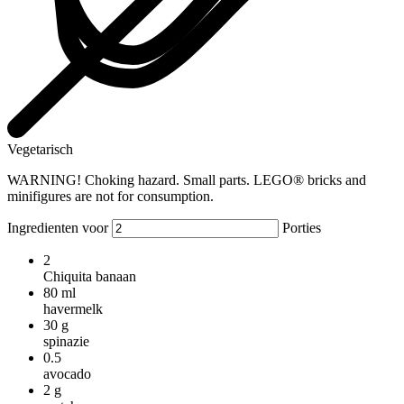
Vegetarisch
WARNING! Choking hazard. Small parts. LEGO® bricks and
minifigures are not for consumption.
Ingredienten voor
Porties
2
Chiquita banaan
80
ml
havermelk
30
g
spinazie
0.5
avocado
2
g