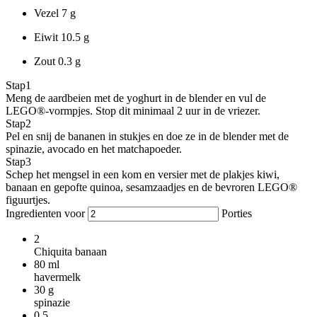
Vezel
7 g
Eiwit
10.5 g
Zout
0.3 g
Stap
1
Meng de aardbeien met de yoghurt in de blender en vul de
LEGO®-vormpjes. Stop dit minimaal 2 uur in de vriezer.
Stap
2
Pel en snij de bananen in stukjes en doe ze in de blender met de
spinazie, avocado en het matchapoeder.
Stap
3
Schep het mengsel in een kom en versier met de plakjes kiwi,
banaan en gepofte quinoa, sesamzaadjes en de bevroren LEGO®
figuurtjes.
Ingredienten voor
Porties
2
Chiquita banaan
80
ml
havermelk
30
g
spinazie
0.5