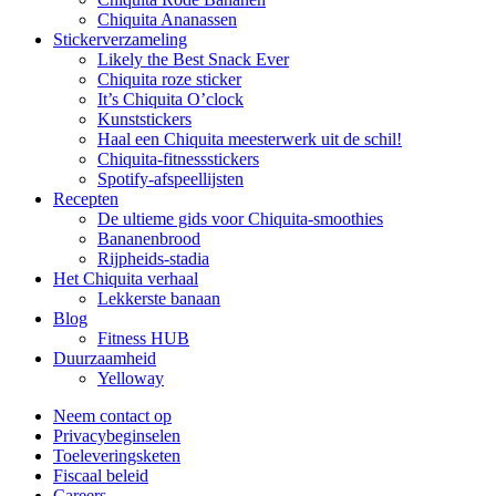
Chiquita Ananassen
Stickerverzameling
Likely the Best Snack Ever
Chiquita roze sticker
It’s Chiquita O’clock
Kunststickers
Haal een Chiquita meesterwerk uit de schil!
Chiquita-fitnessstickers
Spotify-afspeellijsten
Recepten
De ultieme gids voor Chiquita-smoothies
Bananenbrood
Rijpheids-stadia
Het Chiquita verhaal
Lekkerste banaan
Blog
Fitness HUB
Duurzaamheid
Yelloway
Neem contact op
Privacybeginselen
Toeleveringsketen
Fiscaal beleid
Careers