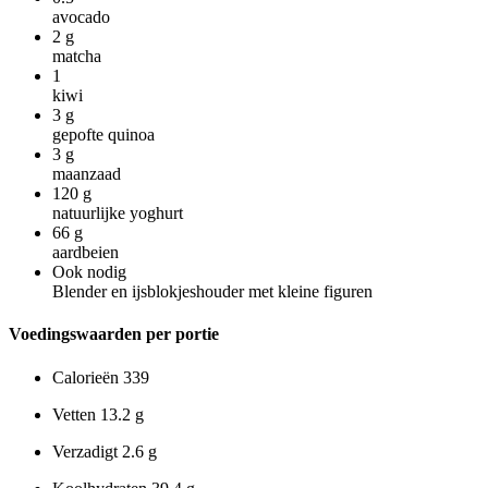
avocado
2
g
matcha
1
kiwi
3
g
gepofte quinoa
3
g
maanzaad
120
g
natuurlijke yoghurt
66
g
aardbeien
Ook nodig
Blender en ijsblokjeshouder met kleine figuren
Voedingswaarden per portie
Calorieën
339
Vetten
13.2 g
Verzadigt
2.6 g