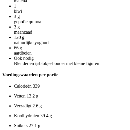
matcha
1
kiwi
3
g
gepofte quinoa
3
g
maanzaad
120
g
natuurlijke yoghurt
66
g
aardbeien
Ook nodig
Blender en ijsblokjeshouder met kleine figuren
Voedingswaarden per portie
Calorieën
339
Vetten
13.2 g
Verzadigt
2.6 g
Koolhydraten
39.4 g
Suikers
27.1 g