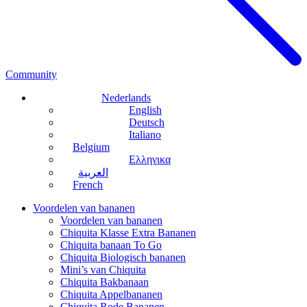
Community
Nederlands
English
Deutsch
Italiano
Belgium
Ελληνικα
العربية
French
Voordelen van bananen
Voordelen van bananen
Chiquita Klasse Extra Bananen
Chiquita banaan To Go
Chiquita Biologisch bananen
Mini’s van Chiquita
Chiquita Bakbanaan
Chiquita Appelbananen
Chiquita Rode Bananen