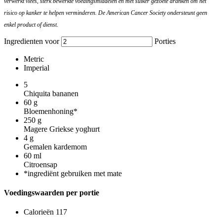
verwerkt vlees, sterk bewerkte voedingsmiddelen en met suiker gezoete dranken om het
risico op kanker te helpen verminderen. De American Cancer Society ondersteunt geen
enkel product of dienst.
Ingredienten voor
Porties
Metric
Imperial
5
Chiquita bananen
60
g
Bloemenhoning*
250
g
Magere Griekse yoghurt
4
g
Gemalen kardemom
60
ml
Citroensap
*ingrediënt gebruiken met mate
Voedingswaarden per portie
Calorieën
117