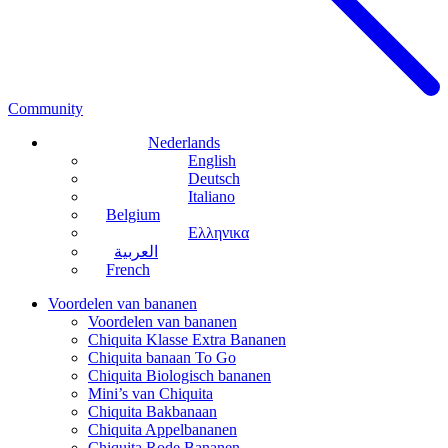
Community
Nederlands
English
Deutsch
Italiano
Belgium
Ελληνικα
العربية
French
Voordelen van bananen
Voordelen van bananen
Chiquita Klasse Extra Bananen
Chiquita banaan To Go
Chiquita Biologisch bananen
Mini’s van Chiquita
Chiquita Bakbanaan
Chiquita Appelbananen
Chiquita Rode Bananen