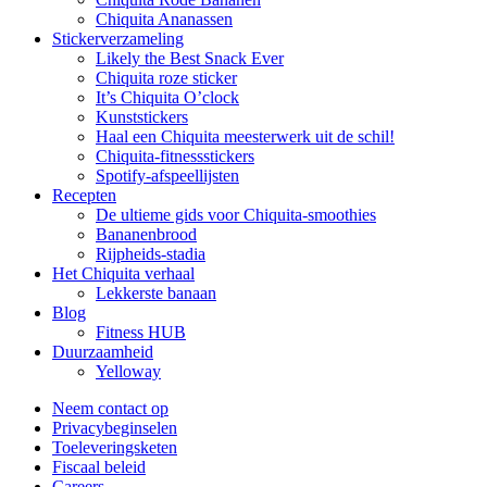
Chiquita Ananassen
Stickerverzameling
Likely the Best Snack Ever
Chiquita roze sticker
It’s Chiquita O’clock
Kunststickers
Haal een Chiquita meesterwerk uit de schil!
Chiquita-fitnessstickers
Spotify-afspeellijsten
Recepten
De ultieme gids voor Chiquita-smoothies
Bananenbrood
Rijpheids-stadia
Het Chiquita verhaal
Lekkerste banaan
Blog
Fitness HUB
Duurzaamheid
Yelloway
Neem contact op
Privacybeginselen
Toeleveringsketen
Fiscaal beleid
Careers