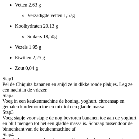
Vetten
2,63 g
Verzadigde vetten
1,57g
Koolhydraten
20,13 g
Suikers
18,50g
Vezels
1,95 g
Eiwitten
2,25 g
Zout
0,04 g
Stap
1
Pel de Chiquita bananen en snijd ze in dikke ronde plakjes. Leg ze
een nacht in de vriezer.
Stap
2
Voeg in een keukenmachine de honing, yoghurt, citroensap en
gemalen kardemom toe en mix tot een gladde massa.
Stap
3
Voeg stapje voor stapje de nog bevroren bananen toe aan de yoghurt
en blijf mengen tot het een gladde massa is. Schraap tussendoor de
binnenkant van de keukenmachine af.
Stap
4