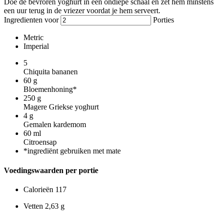
Doe de bevroren yoghurt in een ondiepe schaal en zet hem minstens
een uur terug in de vriezer voordat je hem serveert.
Ingredienten voor
Porties
Metric
Imperial
5
Chiquita bananen
60
g
Bloemenhoning*
250
g
Magere Griekse yoghurt
4
g
Gemalen kardemom
60
ml
Citroensap
*ingrediënt gebruiken met mate
Voedingswaarden per portie
Calorieën
117
Vetten
2,63 g