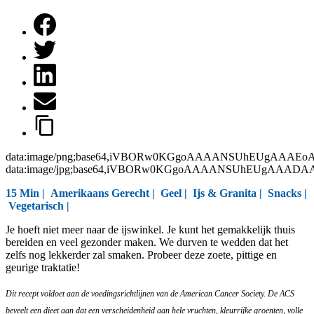
data:image/png;base64,iVBORw0KGgoAAAANSUhEUgAAAEo
data:image/jpg;base64,iVBORw0KGgoAAAANSUhEUgAAAD
15 Min |
Amerikaans Gerecht
|
Geel
|
Ijs & Granita
|
Snacks
|
Vegetarisch
|
Je hoeft niet meer naar de ijswinkel. Je kunt het gemakkelijk thuis
bereiden en veel gezonder maken. We durven te wedden dat het
zelfs nog lekkerder zal smaken. Probeer deze zoete, pittige en
geurige traktatie!
Dit recept voldoet aan de voedingsrichtlijnen van de American Cancer Society. De ACS
beveelt een dieet aan dat een verscheidenheid aan hele vruchten, kleurrijke groenten, volle