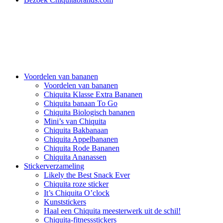
Voordelen van bananen
Voordelen van bananen
Chiquita Klasse Extra Bananen
Chiquita banaan To Go
Chiquita Biologisch bananen
Mini’s van Chiquita
Chiquita Bakbanaan
Chiquita Appelbananen
Chiquita Rode Bananen
Chiquita Ananassen
Stickerverzameling
Likely the Best Snack Ever
Chiquita roze sticker
It’s Chiquita O’clock
Kunststickers
Haal een Chiquita meesterwerk uit de schil!
Chiquita-fitnessstickers