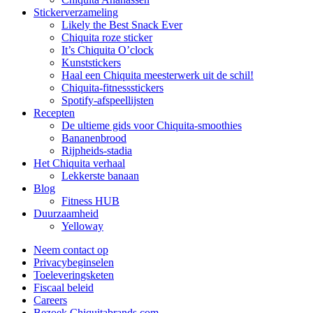
Stickerverzameling
Likely the Best Snack Ever
Chiquita roze sticker
It’s Chiquita O’clock
Kunststickers
Haal een Chiquita meesterwerk uit de schil!
Chiquita-fitnessstickers
Spotify-afspeellijsten
Recepten
De ultieme gids voor Chiquita-smoothies
Bananenbrood
Rijpheids-stadia
Het Chiquita verhaal
Lekkerste banaan
Blog
Fitness HUB
Duurzaamheid
Yelloway
Neem contact op
Privacybeginselen
Toeleveringsketen
Fiscaal beleid
Careers
Bezoek Chiquitabrands.com