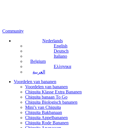
Community
Nederlands
English
Deutsch
Italiano
Belgium
Ελληνικα
العربية
Voordelen van bananen
Voordelen van bananen
Chiquita Klasse Extra Bananen
Chiquita banaan To Go
Chiquita Biologisch bananen
Mini’s van Chiquita
Chiquita Bakbanaan
Chiquita Appelbananen
Chiquita Rode Bananen
Chiquita Ananassen