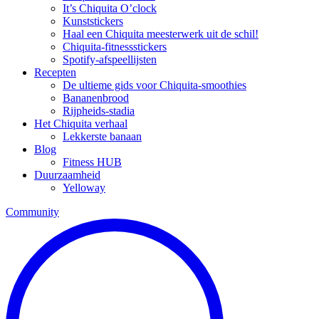
It’s Chiquita O’clock
Kunststickers
Haal een Chiquita meesterwerk uit de schil!
Chiquita-fitnessstickers
Spotify-afspeellijsten
Recepten
De ultieme gids voor Chiquita-smoothies
Bananenbrood
Rijpheids-stadia
Het Chiquita verhaal
Lekkerste banaan
Blog
Fitness HUB
Duurzaamheid
Yelloway
Community