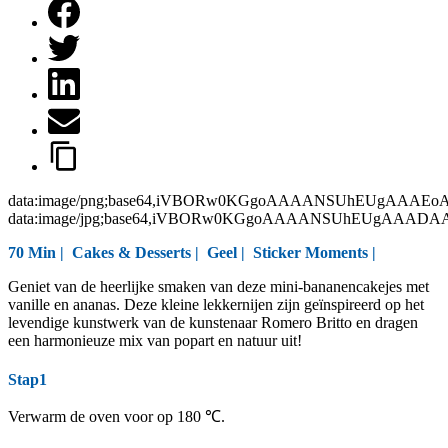
data:image/png;base64,iVBORw0KGgoAAAANSUhEUgAAAEo
data:image/jpg;base64,iVBORw0KGgoAAAANSUhEUgAAAD
70 Min |
Cakes & Desserts
|
Geel
|
Sticker Moments
|
Geniet van de heerlijke smaken van deze mini-bananencakejes met
vanille en ananas. Deze kleine lekkernijen zijn geïnspireerd op het
levendige kunstwerk van de kunstenaar Romero Britto en dragen
een harmonieuze mix van popart en natuur uit!
Stap1
Verwarm de oven voor op 180 ℃.