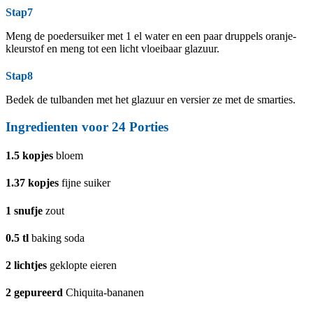
Stap7
Meng de poedersuiker met 1 el water en een paar druppels oranje-
kleurstof en meng tot een licht vloeibaar glazuur.
Stap8
Bedek de tulbanden met het glazuur en versier ze met de smarties.
Ingredienten voor 24 Porties
1.5
kopjes
bloem
1.37
kopjes
fijne suiker
1
snufje
zout
0.5
tl
baking soda
2
lichtjes
geklopte eieren
2
gepureerd
Chiquita-bananen