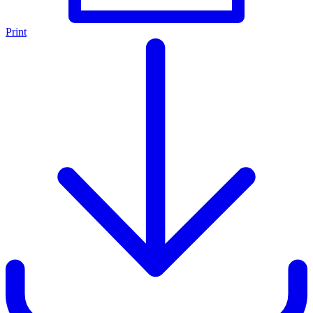
Print