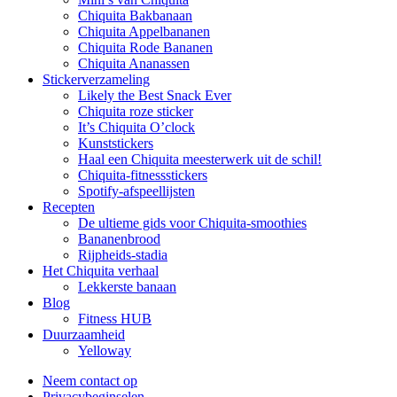
Chiquita Bakbanaan
Chiquita Appelbananen
Chiquita Rode Bananen
Chiquita Ananassen
Stickerverzameling
Likely the Best Snack Ever
Chiquita roze sticker
It’s Chiquita O’clock
Kunststickers
Haal een Chiquita meesterwerk uit de schil!
Chiquita-fitnessstickers
Spotify-afspeellijsten
Recepten
De ultieme gids voor Chiquita-smoothies
Bananenbrood
Rijpheids-stadia
Het Chiquita verhaal
Lekkerste banaan
Blog
Fitness HUB
Duurzaamheid
Yelloway
Neem contact op
Privacybeginselen