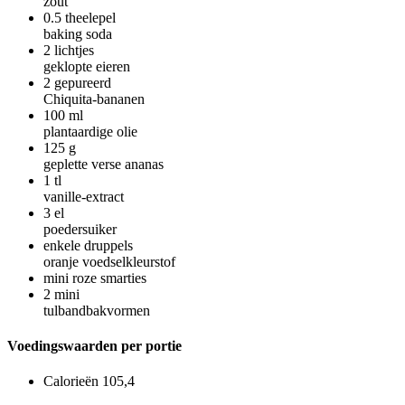
zout
0.5
theelepel
baking soda
2
lichtjes
geklopte eieren
2
gepureerd
Chiquita-bananen
100
ml
plantaardige olie
125
g
geplette verse ananas
1
tl
vanille-extract
3
el
poedersuiker
enkele druppels
oranje voedselkleurstof
mini roze smarties
2
mini
tulbandbakvormen
Voedingswaarden per portie
Calorieën
105,4