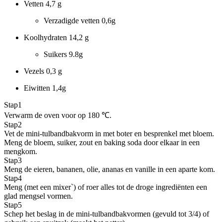
Vetten
4,7 g
Verzadigde vetten
0,6g
Koolhydraten
14,2 g
Suikers
9.8g
Vezels
0,3 g
Eiwitten
1,4g
Stap
1
Verwarm de oven voor op 180 ℃.
Stap
2
Vet de mini-tulbandbakvorm in met boter en besprenkel met bloem.
Meng de bloem, suiker, zout en baking soda door elkaar in een
mengkom.
Stap
3
Meng de eieren, bananen, olie, ananas en vanille in een aparte kom.
Stap
4
Meng (met een mixer`) of roer alles tot de droge ingrediënten een
glad mengsel vormen.
Stap
5
Schep het beslag in de mini-tulbandbakvormen (gevuld tot 3/4) of