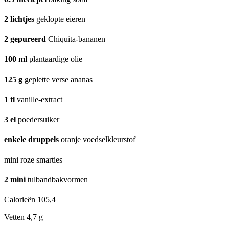
2
lichtjes
geklopte eieren
2
gepureerd
Chiquita-bananen
100
ml
plantaardige olie
125
g
geplette verse ananas
1
tl
vanille-extract
3
el
poedersuiker
enkele druppels
oranje voedselkleurstof
mini roze smarties
2
mini
tulbandbakvormen
Calorieën
105,4
Vetten
4,7 g