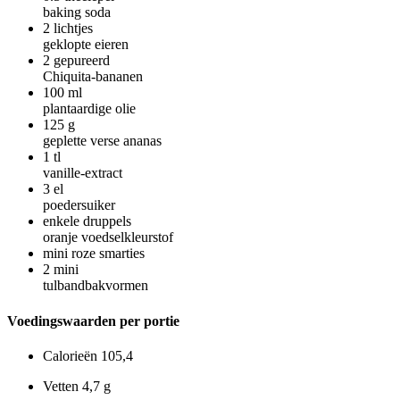
baking soda
2
lichtjes
geklopte eieren
2
gepureerd
Chiquita-bananen
100
ml
plantaardige olie
125
g
geplette verse ananas
1
tl
vanille-extract
3
el
poedersuiker
enkele druppels
oranje voedselkleurstof
mini roze smarties
2
mini
tulbandbakvormen
Voedingswaarden per portie
Calorieën
105,4
Vetten
4,7 g