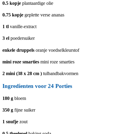
0.5
kopje
plantaardige olie
0.75
kopje
geplette verse ananas
1
tl
vanille-extract
3
el
poedersuiker
enkele druppels
oranje voedselkleurstof
mini roze smarties
mini roze smarties
2
mini (38 x 28 cm )
tulbandbakvormen
Ingredienten voor 24 Porties
180
g
bloem
350
g
fijne suiker
1
snufje
zout
0.5
theelepel
baking soda