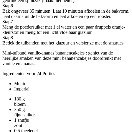
gebruik een spuitzak (maakt het netter).
Stap
6
Bak ongeveer 35 minuten. Laat 10 minuten afkoelen in de bakvorm,
haal daarna uit de bakvorm en laat afkoelen op een rooster.
Stap
7
Meng de poedersuiker met 1 el water en een paar druppels oranje-
kleurstof en meng tot een licht vloeibaar glazuur.
Stap
8
Bedek de tulbanden met het glazuur en versier ze met de smarties.
Mini-tulband vanille-ananas bananencakejes : geniet van de
heerlijke smaken van deze mini-bananencakejes doordrenkt met
vanille en ananas.
Ingredienten voor 24 Porties
Metric
Imperial
180
g
bloem
350
g
fijne suiker
1
snufje
zout
0.5
theelepel