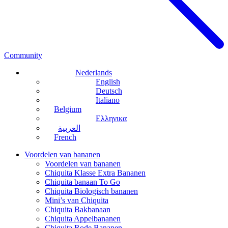
Community
Nederlands
English
Deutsch
Italiano
Belgium
Ελληνικα
العربية
French
Voordelen van bananen
Voordelen van bananen
Chiquita Klasse Extra Bananen
Chiquita banaan To Go
Chiquita Biologisch bananen
Mini’s van Chiquita
Chiquita Bakbanaan
Chiquita Appelbananen
Chiquita Rode Bananen