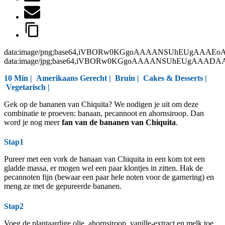
data:image/png;base64,iVBORw0KGgoAAAANSUhEUgAAAEo
data:image/jpg;base64,iVBORw0KGgoAAAANSUhEUgAAAD
10 Min |
Amerikaans Gerecht
|
Bruin
|
Cakes & Desserts
|
Vegetarisch
|
Gek op de bananen van Chiquita? We nodigen je uit om deze
combinatie te proeven: banaan, pecannoot en ahornsiroop. Dan
word je nog meer
fan van de bananen van Chiquita
.
Stap1
Pureer met een vork de banaan van Chiquita in een kom tot een
gladde massa, er mogen wel een paar klontjes in zitten. Hak de
pecannoten fijn (bewaar een paar hele noten voor de garnering) en
meng ze met de gepureerde bananen.
Stap2
Voeg de plantaardige olie, ahornsiroop, vanille-extract en melk toe