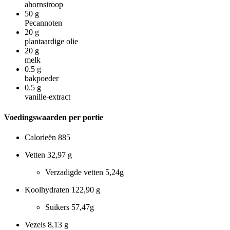
ahornsiroop
50
g
Pecannoten
20
g
plantaardige olie
20
g
melk
0.5
g
bakpoeder
0.5
g
vanille-extract
Voedingswaarden per portie
Calorieën
885
Vetten
32,97 g
Verzadigde vetten
5,24g
Koolhydraten
122,90 g
Suikers
57,47g
Vezels
8,13 g