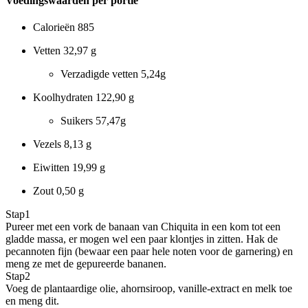
Voedingswaarden per portie
Calorieën
885
Vetten
32,97 g
Verzadigde vetten
5,24g
Koolhydraten
122,90 g
Suikers
57,47g
Vezels
8,13 g
Eiwitten
19,99 g
Zout
0,50 g
Stap
1
Pureer met een vork de banaan van Chiquita in een kom tot een
gladde massa, er mogen wel een paar klontjes in zitten. Hak de
pecannoten fijn (bewaar een paar hele noten voor de garnering) en
meng ze met de gepureerde bananen.
Stap
2
Voeg de plantaardige olie, ahornsiroop, vanille-extract en melk toe
en meng dit.