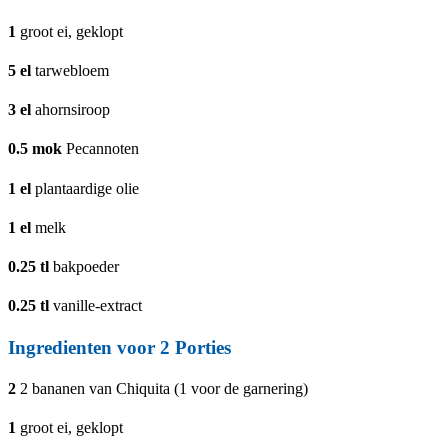
1
groot ei, geklopt
5
el
tarwebloem
3
el
ahornsiroop
0.5
mok
Pecannoten
1
el
plantaardige olie
1
el
melk
0.25
tl
bakpoeder
0.25
tl
vanille-extract
Ingredienten voor
2
Porties
2
2 bananen van Chiquita (1 voor de garnering)
1
groot ei, geklopt