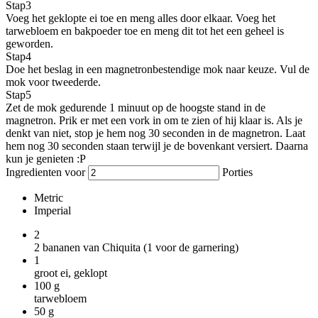
Stap
3
Voeg het geklopte ei toe en meng alles door elkaar. Voeg het
tarwebloem en bakpoeder toe en meng dit tot het een geheel is
geworden.
Stap
4
Doe het beslag in een magnetronbestendige mok naar keuze. Vul de
mok voor tweederde.
Stap
5
Zet de mok gedurende 1 minuut op de hoogste stand in de
magnetron. Prik er met een vork in om te zien of hij klaar is. Als je
denkt van niet, stop je hem nog 30 seconden in de magnetron. Laat
hem nog 30 seconden staan terwijl je de bovenkant versiert. Daarna
kun je genieten :P
Ingredienten voor
Porties
Metric
Imperial
2
2 bananen van Chiquita (1 voor de garnering)
1
groot ei, geklopt
100
g
tarwebloem
50
g