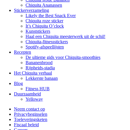
Chiquita Ananassen
Stickerverzameling
Likely the Best Snack Ever
Chiquita roze sticker
It’s Chiquita O’clock
Kunststickers
Haal een Chiquita meesterwerk uit de schil!
Chiquita-fitnessstickers
Spotify-afspeellijsten
Recepten
De ultieme gids voor Chiquita-smoothies
Bananenbrood
Rijpheids-stadia
Het Chiquita verhaal
Lekkerste banaan
Blog
Fitness HUB
Duurzaamheid
Yelloway
Neem contact op
Privacybeginselen
Toeleveringsketen
Fiscaal beleid
Careers