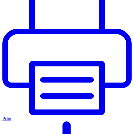
Print