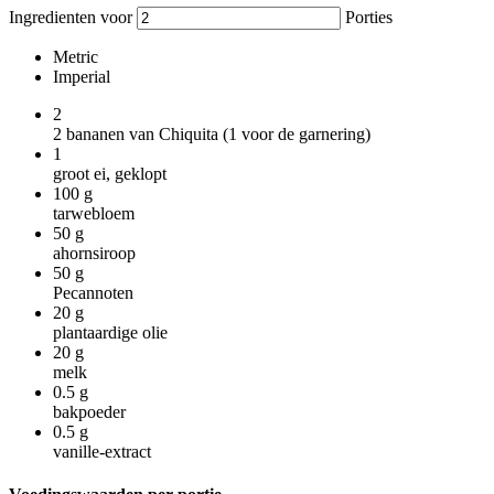
Ingredienten voor
Porties
Metric
Imperial
2
2 bananen van Chiquita (1 voor de garnering)
1
groot ei, geklopt
100
g
tarwebloem
50
g
ahornsiroop
50
g
Pecannoten
20
g
plantaardige olie
20
g
melk
0.5
g
bakpoeder
0.5
g
vanille-extract