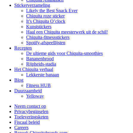
Stickerverzameling
Likely the Best Snack Ever
Chiquita roze sticker
It’s Chiquita O’clock
Kunststickers
Haal een Chiquita meesterwerk uit de schil!
Chiquita-fitnessstickers
Spotify-afspeellijsten
Recepten
De ultieme gids voor Chiquita-smoothies
Bananenbrood
Rijpheids-stadia
Het Chiquita verhaal
Lekkerste banaan
Blog
Fitness HUB
Duurzaamheid
Yelloway
Neem contact op
Privacybeginselen
Toeleveringsketen
Fiscaal beleid
Careers
Bezoek Chiquitabrands.com