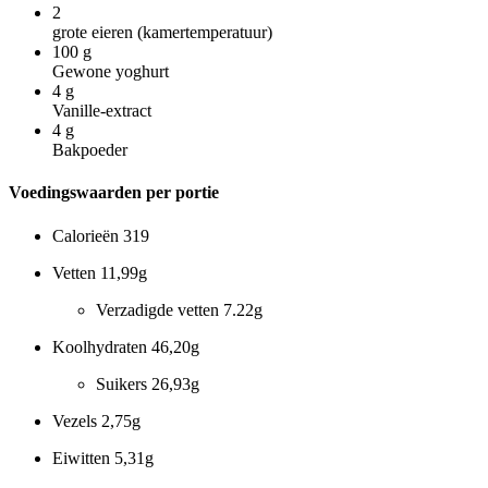
2
grote eieren (kamertemperatuur)
100
g
Gewone yoghurt
4
g
Vanille-extract
4
g
Bakpoeder
Voedingswaarden per portie
Calorieën
319
Vetten
11,99g
Verzadigde vetten
7.22g
Koolhydraten
46,20g
Suikers
26,93g
Vezels
2,75g
Eiwitten
5,31g