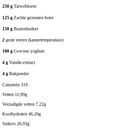
250
g
Tarwebloem
125
g
Zachte gezouten boter
150
g
Basterdsuiker
2
grote eieren (kamertemperatuur)
100
g
Gewone yoghurt
4
g
Vanille-extract
4
g
Bakpoeder
Calorieën
319
Vetten
11,99g
Verzadigde vetten
7.22g
Koolhydraten
46,20g
Suikers
26,93g