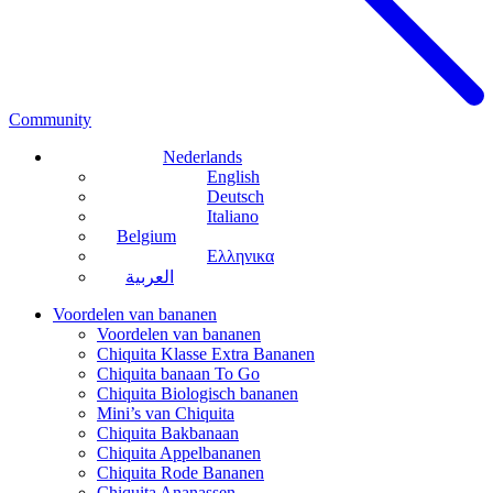
Community
Nederlands
English
Deutsch
Italiano
Belgium
Ελληνικα
العربية
Voordelen van bananen
Voordelen van bananen
Chiquita Klasse Extra Bananen
Chiquita banaan To Go
Chiquita Biologisch bananen
Mini’s van Chiquita
Chiquita Bakbanaan
Chiquita Appelbananen
Chiquita Rode Bananen
Chiquita Ananassen