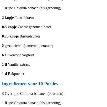
1
Rijpe Chiquita banaan (als garnering)
2
kopje
Tarwebloem
0.5
kopje
Zachte gezouten boter
0.75
kopje
Basterdsuiker
2
grote eieren (kamertemperatuur)
6
el
Gewone yoghurt
1
tl
Vanille-extract
1
tl
Bakpoeder
Ingredienten voor 10 Porties
3
Overrijpe Chiquita bananen (bevroren)
1
Rijpe Chiquita banaan (als garnering)