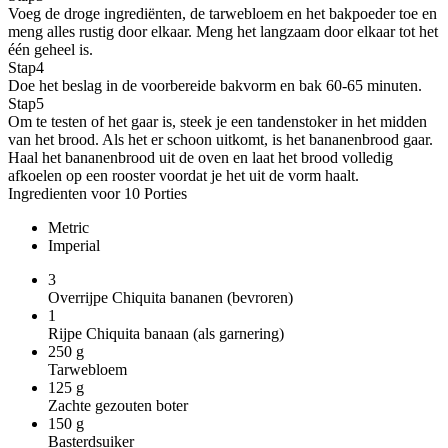
Voeg de droge ingrediënten, de tarwebloem en het bakpoeder toe en
meng alles rustig door elkaar. Meng het langzaam door elkaar tot het
één geheel is.
Stap
4
Doe het beslag in de voorbereide bakvorm en bak 60-65 minuten.
Stap
5
Om te testen of het gaar is, steek je een tandenstoker in het midden
van het brood. Als het er schoon uitkomt, is het bananenbrood gaar.
Haal het bananenbrood uit de oven en laat het brood volledig
afkoelen op een rooster voordat je het uit de vorm haalt.
Ingredienten voor 10 Porties
Metric
Imperial
3
Overrijpe Chiquita bananen (bevroren)
1
Rijpe Chiquita banaan (als garnering)
250
g
Tarwebloem
125
g
Zachte gezouten boter
150
g
Basterdsuiker