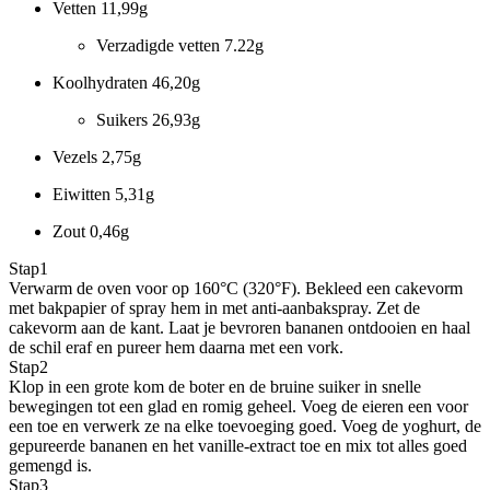
Vetten
11,99g
Verzadigde vetten
7.22g
Koolhydraten
46,20g
Suikers
26,93g
Vezels
2,75g
Eiwitten
5,31g
Zout
0,46g
Stap
1
Verwarm de oven voor op 160°C (320°F). Bekleed een cakevorm
met bakpapier of spray hem in met anti-aanbakspray. Zet de
cakevorm aan de kant. Laat je bevroren bananen ontdooien en haal
de schil eraf en pureer hem daarna met een vork.
Stap
2
Klop in een grote kom de boter en de bruine suiker in snelle
bewegingen tot een glad en romig geheel. Voeg de eieren een voor
een toe en verwerk ze na elke toevoeging goed. Voeg de yoghurt, de
gepureerde bananen en het vanille-extract toe en mix tot alles goed
gemengd is.
Stap
3