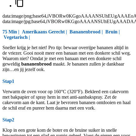
data:image/png;base64,iVBORw0KGgoAAAANSUhEUgAAAEo
data:image/jpg;base64,iVBORw0KGgoAAAANSUhEUgAAAD
75 Min |
Amerikaans Gerecht
|
Bananenbrood
|
Bruin
|
Vegetarisch
|
Sneller krijg je het niet! Pro tip: bewaar overrijpe bananen altijd in
de vriezer. Gooi nooit meer een banaan met een donkere schil weg.
Waarom niet? Omdat je met een banaan met een donkere schil
geweldig
bananenbrood
maakt. Je bananen zullen je dankbaar
zijn…en jij jezelf ook.
Stap1
Verwarm de oven voor op 160°C (320°F). Bekleed een cakevorm
met bakpapier of spray hem in met anti-aanbakspray. Zet de
cakevorm aan de kant. Laat je bevroren bananen ontdooien en haal
de schil eraf en pureer hem daarna met een vork.
Stap2
Klop in een grote kom de boter en de bruine suiker in snelle
bewegingen tot een glad en romig geheel. Voeg de eieren een voor