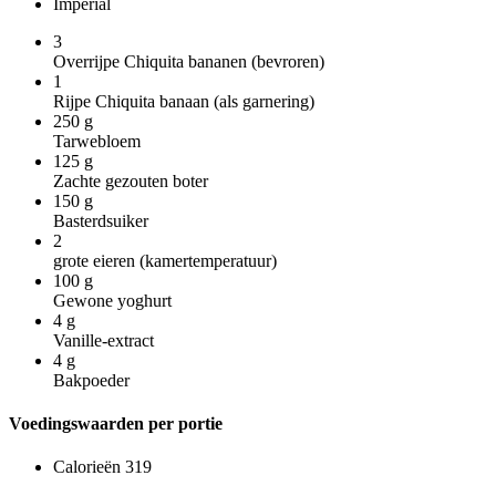
Imperial
3
Overrijpe Chiquita bananen (bevroren)
1
Rijpe Chiquita banaan (als garnering)
250
g
Tarwebloem
125
g
Zachte gezouten boter
150
g
Basterdsuiker
2
grote eieren (kamertemperatuur)
100
g
Gewone yoghurt
4
g
Vanille-extract
4
g
Bakpoeder
Voedingswaarden per portie
Calorieën
319