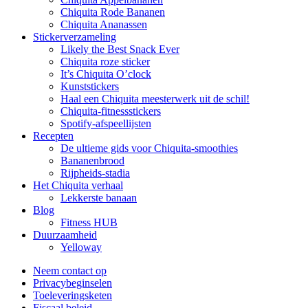
Chiquita Rode Bananen
Chiquita Ananassen
Stickerverzameling
Likely the Best Snack Ever
Chiquita roze sticker
It’s Chiquita O’clock
Kunststickers
Haal een Chiquita meesterwerk uit de schil!
Chiquita-fitnessstickers
Spotify-afspeellijsten
Recepten
De ultieme gids voor Chiquita-smoothies
Bananenbrood
Rijpheids-stadia
Het Chiquita verhaal
Lekkerste banaan
Blog
Fitness HUB
Duurzaamheid
Yelloway
Neem contact op
Privacybeginselen
Toeleveringsketen
Fiscaal beleid