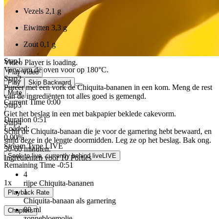
Vezels
2,1 g
Eiwitten
3,3 g
Zout
0,1 g
Stap
1
Video Player is loading.
Verwarm de oven voor op 180°C.
Play Video
Stap
2
Play
Skip Backward
Pureer met een vork de Chiquita-bananen in een kom. Meng de rest
Mute
van de ingrediënten tot alles goed is gemengd.
Current Time
0:00
Stap
3
/
Giet het beslag in een met bakpapier beklede cakevorm.
Duration
0:51
Stap
4
Loaded
:
Schil de Chiquita-banaan die je voor de garnering hebt bewaard, en
0.00%
snijd deze in de lengte doormidden. Leg ze op het beslag. Bak ong.
Stream Type
LIVE
50-60 minuten.
Seek to live, currently behind live
LIVE
Ingredienten voor 10 Porties
Remaining Time
-
0:51
4
1x
rijpe Chiquita-bananen
1
Playback Rate
Chiquita-banaan als garnering
80
ml
Chapters
zonnebloemolie