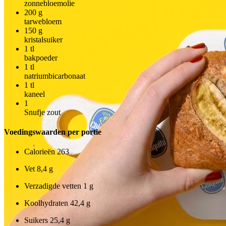
zonnebloemolie
200
g
tarwebloem
150
g
kristalsuiker
1
tl
bakpoeder
1
tl
natriumbicarbonaat
1
tl
kaneel
1
Snufje zout
Voedingswaarden per portie
Calorieën
263
Vet
8,4 g
Verzadigde vetten
1 g
Koolhydraten
42,4 g
Suikers
25,4 g