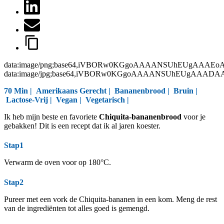
data:image/png;base64,iVBORw0KGgoAAAANSUhEUgAAAEo
data:image/jpg;base64,iVBORw0KGgoAAAANSUhEUgAAAD
70 Min |
Amerikaans Gerecht
|
Bananenbrood
|
Bruin
|
Lactose-Vrij
|
Vegan
|
Vegetarisch
|
Ik heb mijn beste en favoriete
Chiquita-bananenbrood
voor je
gebakken! Dit is een recept dat ik al jaren koester.
Stap1
Verwarm de oven voor op 180°C.
Stap2
Pureer met een vork de Chiquita-bananen in een kom. Meng de rest
van de ingrediënten tot alles goed is gemengd.