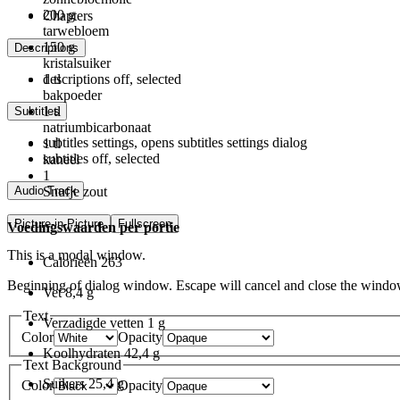
200
g
Chapters
tarwebloem
150
g
Descriptions
kristalsuiker
descriptions off
, selected
1
tl
bakpoeder
1
tl
Subtitles
natriumbicarbonaat
subtitles settings
, opens subtitles settings dialog
1
tl
subtitles off
, selected
kaneel
1
Audio Track
Snufje zout
Picture-in-Picture
Fullscreen
Voedingswaarden per portie
This is a modal window.
Calorieën
263
Beginning of dialog window. Escape will cancel and close the windo
Vet
8,4 g
Text
Verzadigde vetten
1 g
Color
Opacity
Koolhydraten
42,4 g
Text Background
Suikers
25,4 g
Color
Opacity