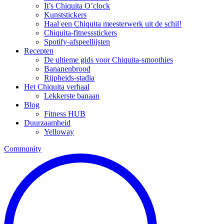
It’s Chiquita O’clock
Kunststickers
Haal een Chiquita meesterwerk uit de schil!
Chiquita-fitnessstickers
Spotify-afspeellijsten
Recepten
De ultieme gids voor Chiquita-smoothies
Bananenbrood
Rijpheids-stadia
Het Chiquita verhaal
Lekkerste banaan
Blog
Fitness HUB
Duurzaamheid
Yelloway
Community