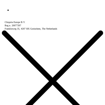
Chiquita Europe B.V.
Reg.n. 20077397
Franklinweg 35, 4207 HX Gorinchem, The Netherlands