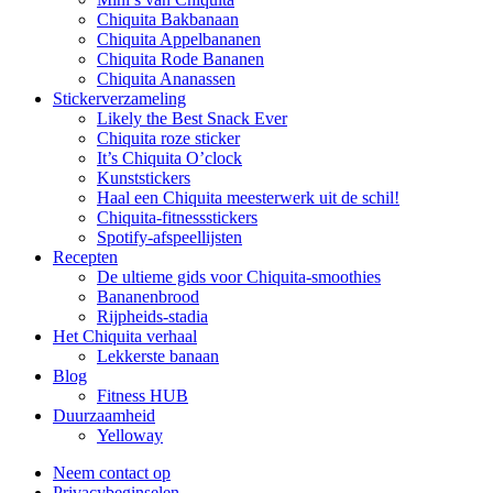
Chiquita Bakbanaan
Chiquita Appelbananen
Chiquita Rode Bananen
Chiquita Ananassen
Stickerverzameling
Likely the Best Snack Ever
Chiquita roze sticker
It’s Chiquita O’clock
Kunststickers
Haal een Chiquita meesterwerk uit de schil!
Chiquita-fitnessstickers
Spotify-afspeellijsten
Recepten
De ultieme gids voor Chiquita-smoothies
Bananenbrood
Rijpheids-stadia
Het Chiquita verhaal
Lekkerste banaan
Blog
Fitness HUB
Duurzaamheid
Yelloway
Neem contact op
Privacybeginselen