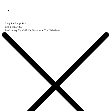
Chiquita Europe B.V.
Reg.n. 20077397
Franklinweg 35, 4207 HX Gorinchem, The Netherlands