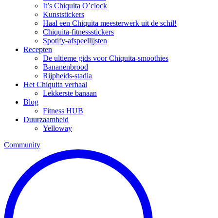
It’s Chiquita O’clock
Kunststickers
Haal een Chiquita meesterwerk uit de schil!
Chiquita-fitnessstickers
Spotify-afspeellijsten
Recepten
De ultieme gids voor Chiquita-smoothies
Bananenbrood
Rijpheids-stadia
Het Chiquita verhaal
Lekkerste banaan
Blog
Fitness HUB
Duurzaamheid
Yelloway
Community