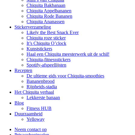
Chiquita Bakbanaan
Chiquita Appelbananen
Chiquita Rode Bananen
Chiquita Ananassen
Stickerverzameling
Likely the Best Snack Ever
Chiquita roze sticker
It’s Chiquita O’clock
Kunststickers
Haal een Chiquita meesterwerk uit de schil!
Chiquita-fitnessstickers
Spotify-afspeellijsten
Recepten
De ultieme gids voor Chiquita-smoothies
Bananenbrood
Rijpheids-stadia
Het Chiquita verhaal
Lekkerste banaan
Blog
Fitness HUB
Duurzaamheid
Yelloway
Neem contact op
Privacybeginselen