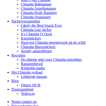
Chiquita Bakbanaan
Chiquita Appelbananen
Chiquita Rode Bananen
Chiquita Ananassen
Stickerverzameling
Likely the Best Snack Ever
Chiquita roze sticker
It’s Chiquita O’clock
Kunststickers
Haal een Chiquita meesterwerk uit de schil!
Chiquita-fitnessstickers
Spotify-afspeellijsten
Recepten
De ultieme gids voor Chiquita-smoothies
Bananenbrood
Rijpheids-stadia
Het Chiquita verhaal
Lekkerste banaan
Blog
Fitness HUB
Duurzaamheid
Yelloway
Neem contact op
Privacybeginselen