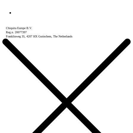
Chiquita Europe B.V.
Reg.n. 20077397
Franklinweg 35, 4207 HX Gorinchem, The Netherlands