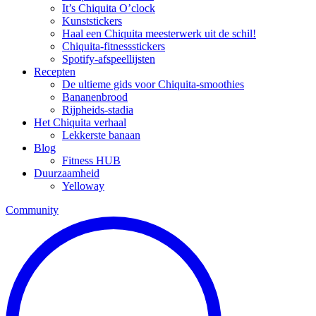
It’s Chiquita O’clock
Kunststickers
Haal een Chiquita meesterwerk uit de schil!
Chiquita-fitnessstickers
Spotify-afspeellijsten
Recepten
De ultieme gids voor Chiquita-smoothies
Bananenbrood
Rijpheids-stadia
Het Chiquita verhaal
Lekkerste banaan
Blog
Fitness HUB
Duurzaamheid
Yelloway
Community