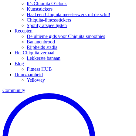
It’s Chiquita O’clock
Kunststickers
Haal een Chiquita meesterwerk uit de schil!
Chiquita-fitnessstickers
Spotify-afspeellijsten
Recepten
De ultieme gids voor Chiquita-smoothies
Bananenbrood
Rijpheids-stadia
Het Chiquita verhaal
Lekkerste banaan
Blog
Fitness HUB
Duurzaamheid
Yelloway
Community