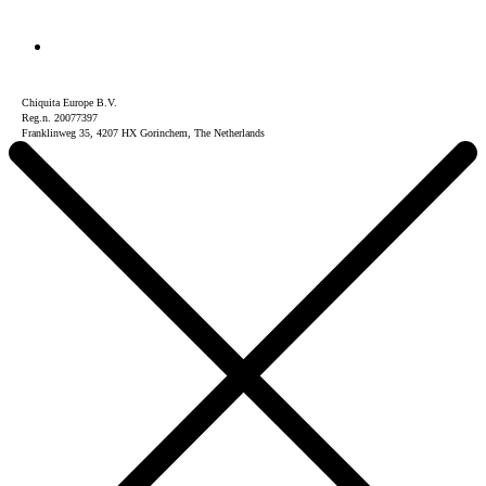
Chiquita Europe B.V.
Reg.n. 20077397
Franklinweg 35, 4207 HX Gorinchem, The Netherlands