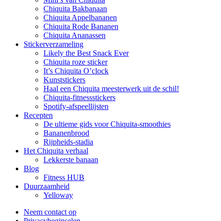
Chiquita Bakbanaan
Chiquita Appelbananen
Chiquita Rode Bananen
Chiquita Ananassen
Stickerverzameling
Likely the Best Snack Ever
Chiquita roze sticker
It’s Chiquita O’clock
Kunststickers
Haal een Chiquita meesterwerk uit de schil!
Chiquita-fitnessstickers
Spotify-afspeellijsten
Recepten
De ultieme gids voor Chiquita-smoothies
Bananenbrood
Rijpheids-stadia
Het Chiquita verhaal
Lekkerste banaan
Blog
Fitness HUB
Duurzaamheid
Yelloway
Neem contact op
Privacybeginselen