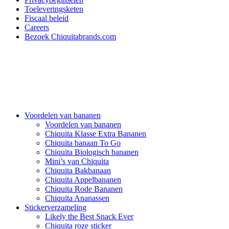
Toeleveringsketen
Fiscaal beleid
Careers
Bezoek Chiquitabrands.com
Voordelen van bananen
Voordelen van bananen
Chiquita Klasse Extra Bananen
Chiquita banaan To Go
Chiquita Biologisch bananen
Mini’s van Chiquita
Chiquita Bakbanaan
Chiquita Appelbananen
Chiquita Rode Bananen
Chiquita Ananassen
Stickerverzameling
Likely the Best Snack Ever
Chiquita roze sticker