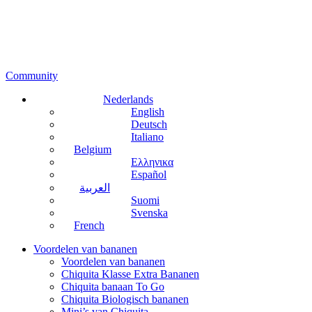
Community
Nederlands
English
Deutsch
Italiano
Belgium
Ελληνικα
Español
العربية
Suomi
Svenska
French
Voordelen van bananen
Voordelen van bananen
Chiquita Klasse Extra Bananen
Chiquita banaan To Go
Chiquita Biologisch bananen
Mini’s van Chiquita