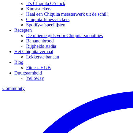
It’s Chiquita O’clock
Kunststickers
Haal een Chiquita meesterwerk uit de schil!
Chiquita-fitnessstickers
Spotify-afspeellijsten
Recepten
De ultieme gids voor Chiquita-smoothies
Bananenbrood
Rijpheids-stadia
Het Chiquita verhaal
Lekkerste banaan
Blog
Fitness HUB
Duurzaamheid
Yelloway
Community