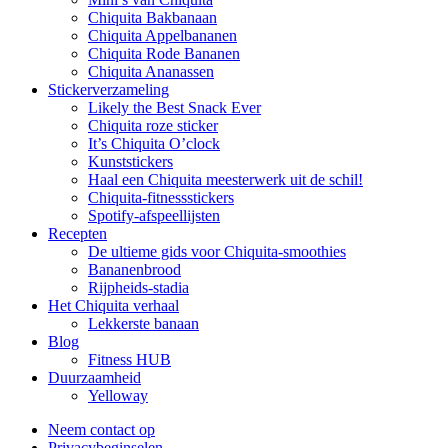
Chiquita Bakbanaan
Chiquita Appelbananen
Chiquita Rode Bananen
Chiquita Ananassen
Stickerverzameling
Likely the Best Snack Ever
Chiquita roze sticker
It’s Chiquita O’clock
Kunststickers
Haal een Chiquita meesterwerk uit de schil!
Chiquita-fitnessstickers
Spotify-afspeellijsten
Recepten
De ultieme gids voor Chiquita-smoothies
Bananenbrood
Rijpheids-stadia
Het Chiquita verhaal
Lekkerste banaan
Blog
Fitness HUB
Duurzaamheid
Yelloway
Neem contact op
Privacybeginselen