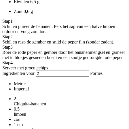
Eiwitten
6,5 g
Zout
0,6 g
Stap
1
Schil en pureer de bananen. Pers het sap van een halve limoen
erdoor en voeg zout toe.
Stap
2
Schil en rasp de gember en snijd de peper fijn (zonder zaden).
Stap
3
Roer de rode peper en gember door het bananenmengsel en garneer
met in blokjes gesneden bosui en een snufje gedroogde rode peper.
Stap
4
Serveer met groentechips
Ingredienten voor
Porties
Metric
Imperial
2
Chiquita-bananen
0.5
limoen
zout
1
cm