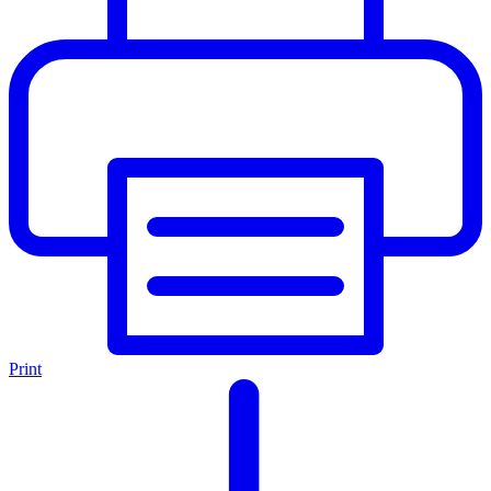
Print