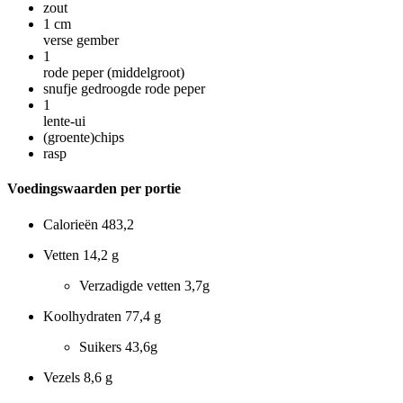
zout
1
cm
verse gember
1
rode peper (middelgroot)
snufje gedroogde rode peper
1
lente-ui
(groente)chips
rasp
Voedingswaarden per portie
Calorieën
483,2
Vetten
14,2 g
Verzadigde vetten
3,7g
Koolhydraten
77,4 g
Suikers
43,6g
Vezels
8,6 g