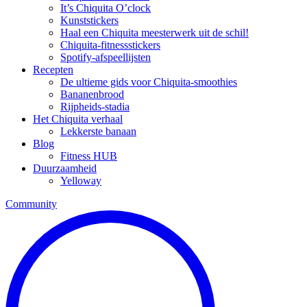
It’s Chiquita O’clock
Kunststickers
Haal een Chiquita meesterwerk uit de schil!
Chiquita-fitnessstickers
Spotify-afspeellijsten
Recepten
De ultieme gids voor Chiquita-smoothies
Bananenbrood
Rijpheids-stadia
Het Chiquita verhaal
Lekkerste banaan
Blog
Fitness HUB
Duurzaamheid
Yelloway
Community