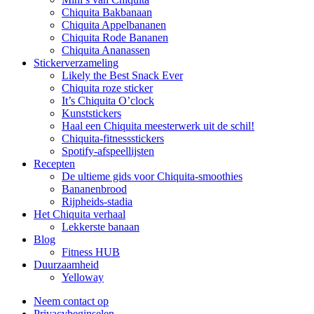
Chiquita Bakbanaan
Chiquita Appelbananen
Chiquita Rode Bananen
Chiquita Ananassen
Stickerverzameling
Likely the Best Snack Ever
Chiquita roze sticker
It’s Chiquita O’clock
Kunststickers
Haal een Chiquita meesterwerk uit de schil!
Chiquita-fitnessstickers
Spotify-afspeellijsten
Recepten
De ultieme gids voor Chiquita-smoothies
Bananenbrood
Rijpheids-stadia
Het Chiquita verhaal
Lekkerste banaan
Blog
Fitness HUB
Duurzaamheid
Yelloway
Neem contact op
Privacybeginselen