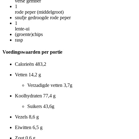
verse gember
1
rode peper (middelgroot)
snufje gedroogde rode peper
1
lente-ui
(groente)chips
rasp
Voedingswaarden per portie
Calorieën
483,2
Vetten
14,2 g
Verzadigde vetten
3,7g
Koolhydraten
77,4 g
Suikers
43,6g
Vezels
8,6 g
Eiwitten
6,5 g
Zout
0,6 g