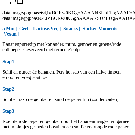
data:image/png;base64,iVBORw0KGgoAAAANSUhEUgAAAEo
data:image/jpg;base64,iVBORw0KGgoAAAANSUhEUgAAAD
5 Min |
Geel
|
Lactose-Vrij
|
Snacks
|
Sticker Moments
|
Vegan
|
Bananenpureedip met koriander, munt, gember en groene/rode
chilipeper. Geserveerd met (groente)chips.
Stap1
Schil en pureer de bananen. Pers het sap van een halve limoen
erdoor en voeg zout toe.
Stap2
Schil en rasp de gember en snijd de peper fijn (zonder zaden).
Stap3
Roer de rode peper en gember door het bananenmengsel en garneer
met in blokjes gesneden bosui en een snufje gedroogde rode peper.