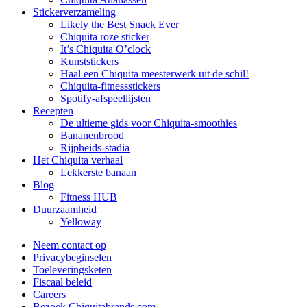
Stickerverzameling
Likely the Best Snack Ever
Chiquita roze sticker
It’s Chiquita O’clock
Kunststickers
Haal een Chiquita meesterwerk uit de schil!
Chiquita-fitnessstickers
Spotify-afspeellijsten
Recepten
De ultieme gids voor Chiquita-smoothies
Bananenbrood
Rijpheids-stadia
Het Chiquita verhaal
Lekkerste banaan
Blog
Fitness HUB
Duurzaamheid
Yelloway
Neem contact op
Privacybeginselen
Toeleveringsketen
Fiscaal beleid
Careers
Bezoek Chiquitabrands.com