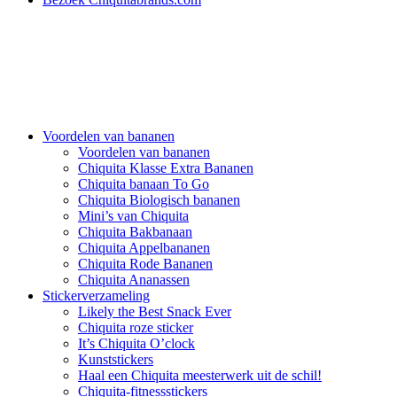
Voordelen van bananen
Voordelen van bananen
Chiquita Klasse Extra Bananen
Chiquita banaan To Go
Chiquita Biologisch bananen
Mini’s van Chiquita
Chiquita Bakbanaan
Chiquita Appelbananen
Chiquita Rode Bananen
Chiquita Ananassen
Stickerverzameling
Likely the Best Snack Ever
Chiquita roze sticker
It’s Chiquita O’clock
Kunststickers
Haal een Chiquita meesterwerk uit de schil!
Chiquita-fitnessstickers