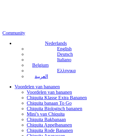
Community
Nederlands
English
Deutsch
Italiano
Belgium
Ελληνικα
العربية
Voordelen van bananen
Voordelen van bananen
Chiquita Klasse Extra Bananen
Chiquita banaan To Go
Chiquita Biologisch bananen
Mini’s van Chiquita
Chiquita Bakbanaan
Chiquita Appelbananen
Chiquita Rode Bananen
Chiquita Ananassen